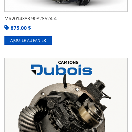
MR2014X*3.90*28624-4
875,00
$
AJOUTER AU PANIER