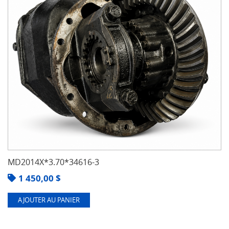
MD2014X*3.70*34616-3
1 450,00
$
AJOUTER AU PANIER