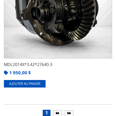
MDL2014X*3.42*27640-3
1 950,00
$
AJOUTER AU PANIER
1