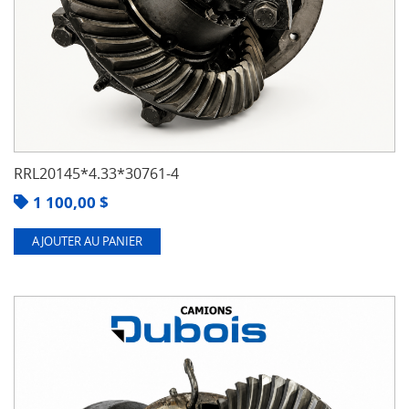
RRL20145*4.33*30761-4
1 100,00
$
AJOUTER AU PANIER