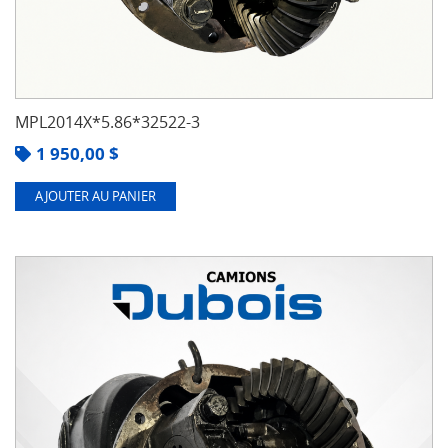
MPL2014X*5.86*32522-3
1 950,00
$
AJOUTER AU PANIER