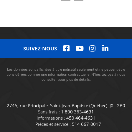
SUIVEZ-NOUS
Les données sont affichées à titre indicatif seulement et ne peuvent être
considérées comme une information contractuelle. N'hésitez pas à nous
consulter pour plus de détails.
C
C
2745, rue Principale
,
Saint-Jean-Baptiste
(Québec)
J0L 2B0
o
a
Sans frais :
1 800 363-4631
n
m
Informations :
450 464-4631
t
i
Pièces et service :
514 667-0017
a
o