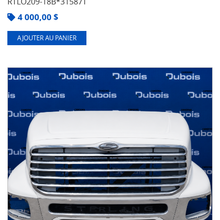
RTLO209-18B*31587T
4 000,00
$
AJOUTER AU PANIER