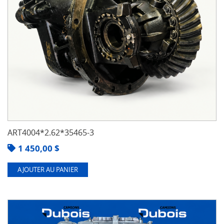
ART4004*2.62*35465-3
1 450,00
$
AJOUTER AU PANIER