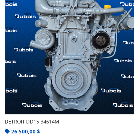
DETROIT DD15-34614M
26 500,00
$