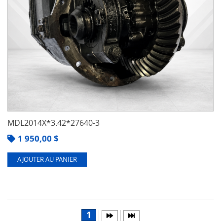
MDL2014X*3.42*27640-3
1 950,00
$
AJOUTER AU PANIER
1