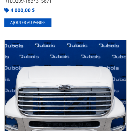
RTLO209-18B*31587T
4 000,00
$
AJOUTER AU PANIER