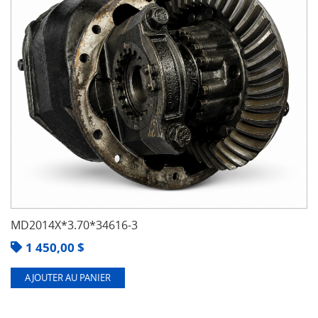
MD2014X*3.70*34616-3
1 450,00
$
AJOUTER AU PANIER