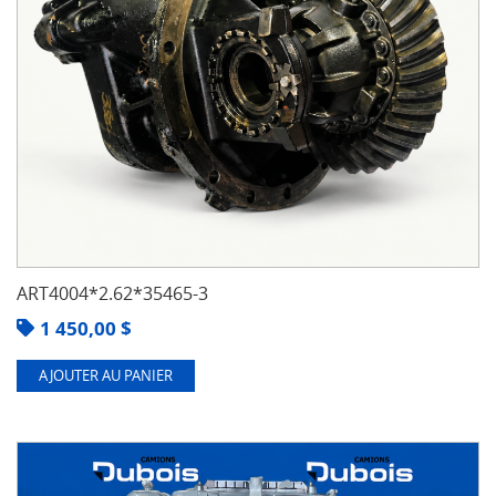
ART4004*2.62*35465-3
1 450,00
$
AJOUTER AU PANIER