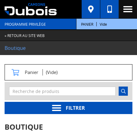
C
A
T
PROGRAMME PRIVILÈGE
PANIER
Vide
É
G
O
« RETOUR AU SITE WEB
R
I
Boutique
E
S
M
Panier
(Vide)
o
t
e
u
r
s
FILTRER
Pièces
moteur
BOUTIQUE