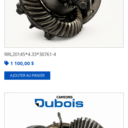
RRL20145*4.33*30761-4
1 100,00
$
AJOUTER AU PANIER