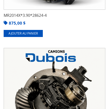
MR2014X*3.90*28624-4
875,00
$
AJOUTER AU PANIER