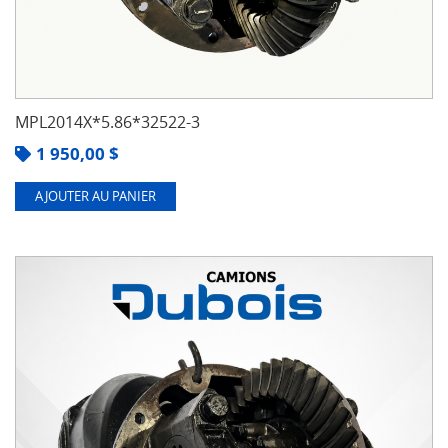
MPL2014X*5.86*32522-3
1 950,00
$
AJOUTER AU PANIER