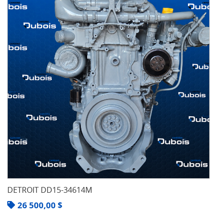
DETROIT DD15-34614M
26 500,00
$