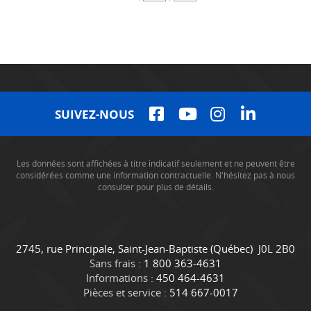
SUIVEZ-NOUS
Les données sont affichées à titre indicatif seulement et ne peuvent être
considérées comme une information contractuelle. N'hésitez pas à nous
consulter pour plus de détails.
C
C
2745, rue Principale
,
Saint-Jean-Baptiste
(Québec)
J0L 2B0
o
a
Sans frais :
1 800 363-4631
n
m
Informations :
450 464-4631
t
i
Pièces et service :
514 667-0017
a
o