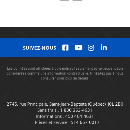
SUIVEZ-NOUS
Les données sont affichées à titre indicatif seulement et ne peuvent être
considérées comme une information contractuelle. N'hésitez pas à nous
consulter pour plus de détails.
C
C
2745, rue Principale
,
Saint-Jean-Baptiste
(Québec)
J0L 2B0
o
a
Sans frais :
1 800 363-4631
n
m
Informations :
450 464-4631
t
i
Pièces et service :
514 667-0017
a
o