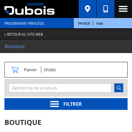
C
A
T
PROGRAMME PRIVILÈGE
PANIER
Vide
É
G
O
« RETOUR AU SITE WEB
R
I
Boutique
E
S
M
Panier
(Vide)
o
t
e
u
r
s
FILTRER
Pièces
moteur
BOUTIQUE