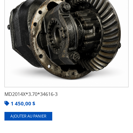
MD2014X*3.70*34616-3
1 450,00
$
AJOUTER AU PANIER