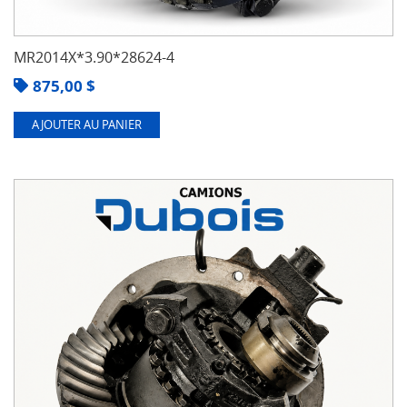
MR2014X*3.90*28624-4
875,00
$
AJOUTER AU PANIER