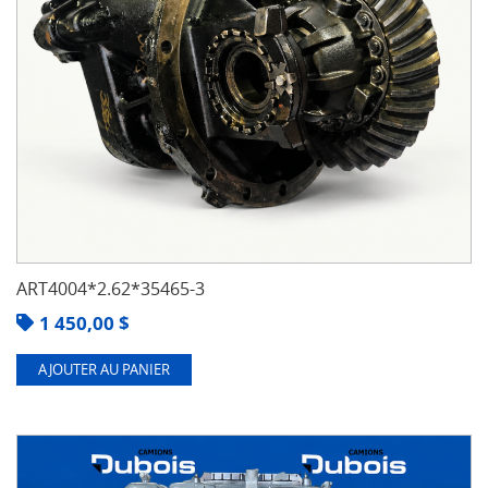
ART4004*2.62*35465-3
1 450,00
$
AJOUTER AU PANIER