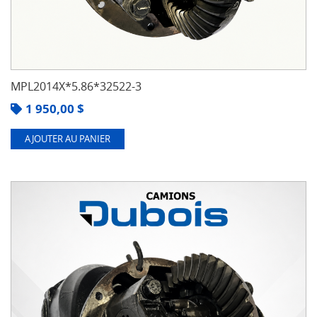
MPL2014X*5.86*32522-3
1 950,00
$
AJOUTER AU PANIER