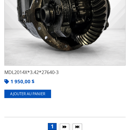
MDL2014X*3.42*27640-3
1 950,00
$
AJOUTER AU PANIER
1