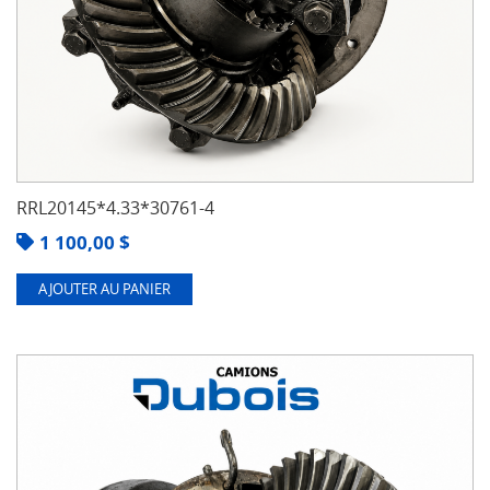
RRL20145*4.33*30761-4
1 100,00
$
AJOUTER AU PANIER