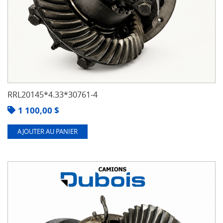
RRL20145*4.33*30761-4
1 100,00
$
AJOUTER AU PANIER