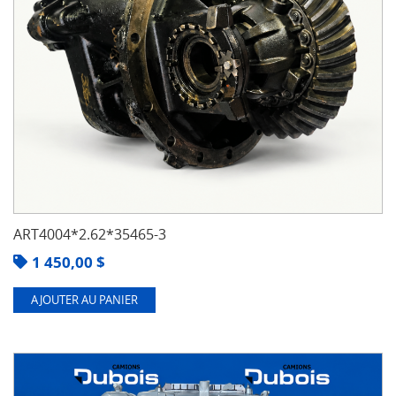
ART4004*2.62*35465-3
1 450,00
$
AJOUTER AU PANIER