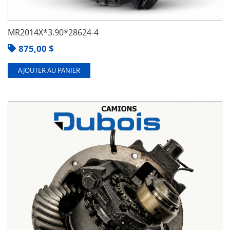
MR2014X*3.90*28624-4
875,00
$
AJOUTER AU PANIER