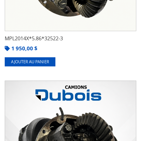
MPL2014X*5.86*32522-3
1 950,00
$
AJOUTER AU PANIER