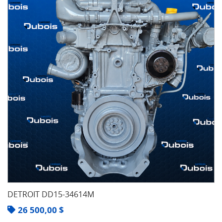
DETROIT DD15-34614M
26 500,00
$