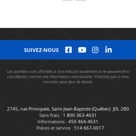
SUIVEZ-NOUS
Les données sont affichées à titre indicatif seulement et ne peuvent être
considérées comme une information contractuelle. N'hésitez pas à nous
consulter pour plus de détails.
C
C
2745, rue Principale
,
Saint-Jean-Baptiste
(Québec)
J0L 2B0
o
a
Sans frais :
1 800 363-4631
n
m
Informations :
450 464-4631
t
i
Pièces et service :
514 667-0017
a
o