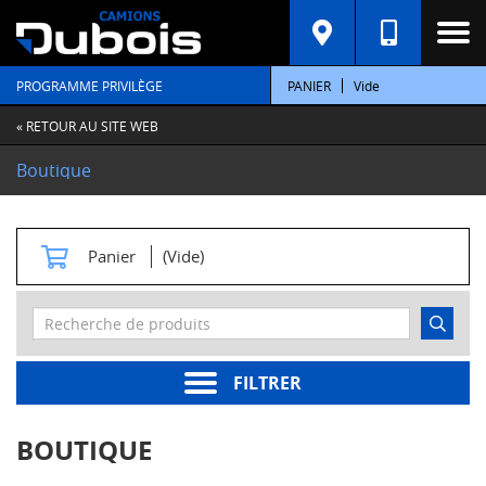
C
A
T
PROGRAMME PRIVILÈGE
PANIER
Vide
É
G
O
« RETOUR AU SITE WEB
R
I
Boutique
E
S
M
Panier
(Vide)
o
t
e
u
r
s
FILTRER
Pièces
moteur
BOUTIQUE