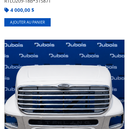
RTLO209-18B*31587T
4 000,00
$
AJOUTER AU PANIER