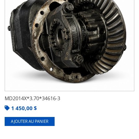
MD2014X*3.70*34616-3
1 450,00
$
AJOUTER AU PANIER