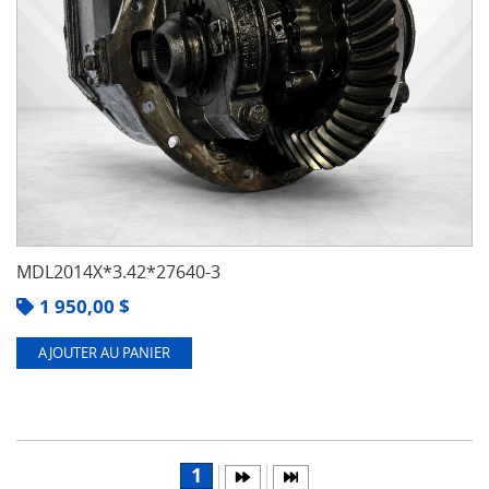
MDL2014X*3.42*27640-3
1 950,00
$
AJOUTER AU PANIER
1