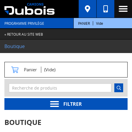
C
A
T
PROGRAMME PRIVILÈGE
PANIER
Vide
É
G
O
« RETOUR AU SITE WEB
R
I
Boutique
E
S
M
Panier
(Vide)
o
t
e
u
r
s
FILTRER
Pièces
moteur
BOUTIQUE