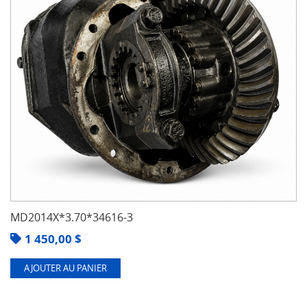
MD2014X*3.70*34616-3
1 450,00
$
AJOUTER AU PANIER