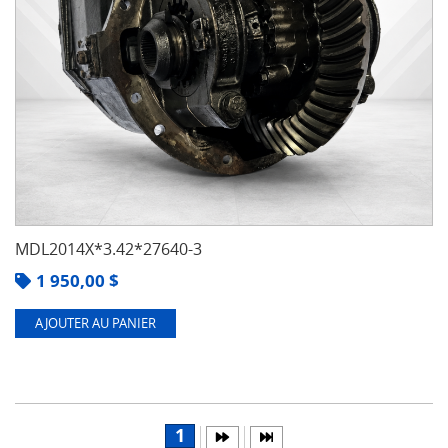
MDL2014X*3.42*27640-3
1 950,00
$
AJOUTER AU PANIER
1