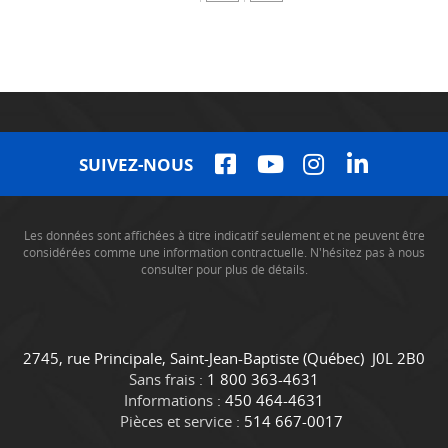
SUIVEZ-NOUS
Les données sont affichées à titre indicatif seulement et ne peuvent être
considérées comme une information contractuelle. N'hésitez pas à nous
consulter pour plus de détails.
C
C
2745, rue Principale
,
Saint-Jean-Baptiste
(Québec)
J0L 2B0
o
a
Sans frais :
1 800 363-4631
n
m
Informations :
450 464-4631
t
i
Pièces et service :
514 667-0017
a
o