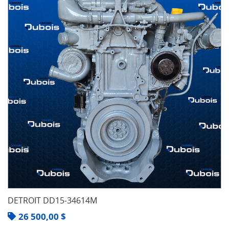
DETROIT DD15-34614M
26 500,00
$