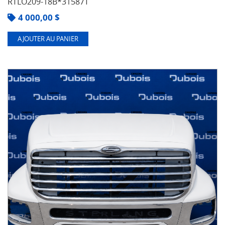
RTLO209-18B*31587T
4 000,00
$
AJOUTER AU PANIER