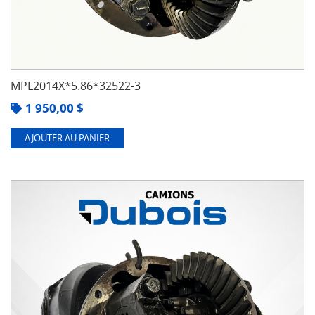
MPL2014X*5.86*32522-3
1 950,00
$
AJOUTER AU PANIER