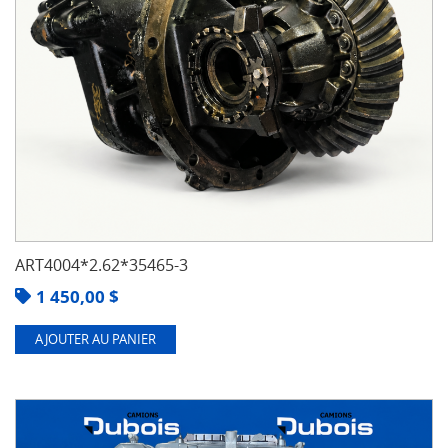
ART4004*2.62*35465-3
1 450,00
$
AJOUTER AU PANIER