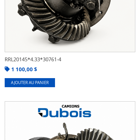
RRL20145*4.33*30761-4
1 100,00
$
AJOUTER AU PANIER