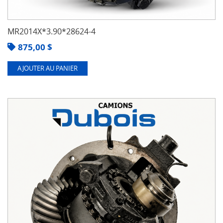
MR2014X*3.90*28624-4
875,00
$
AJOUTER AU PANIER