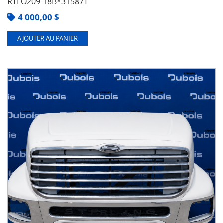
RTLO209-18B*31587T
4 000,00
$
AJOUTER AU PANIER