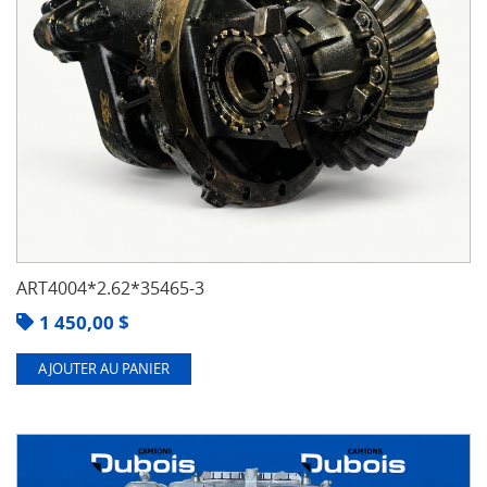
ART4004*2.62*35465-3
1 450,00
$
AJOUTER AU PANIER