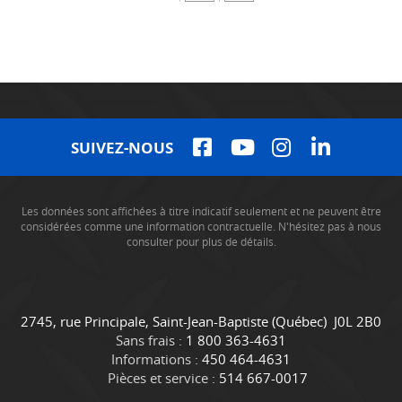
SUIVEZ-NOUS
Les données sont affichées à titre indicatif seulement et ne peuvent être
considérées comme une information contractuelle. N'hésitez pas à nous
consulter pour plus de détails.
C
C
2745, rue Principale
,
Saint-Jean-Baptiste
(Québec)
J0L 2B0
o
a
Sans frais :
1 800 363-4631
n
m
Informations :
450 464-4631
t
i
Pièces et service :
514 667-0017
a
o