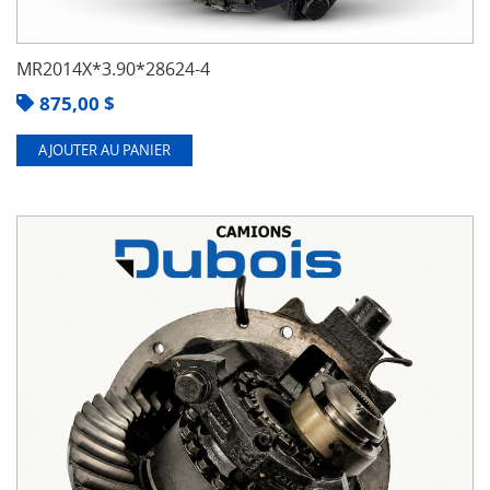
MR2014X*3.90*28624-4
875,00
$
AJOUTER AU PANIER