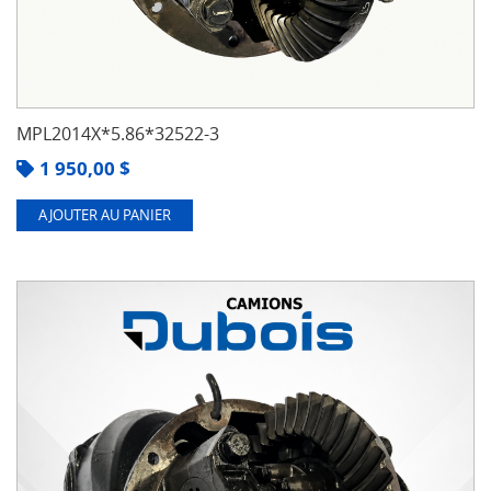
MPL2014X*5.86*32522-3
1 950,00
$
AJOUTER AU PANIER