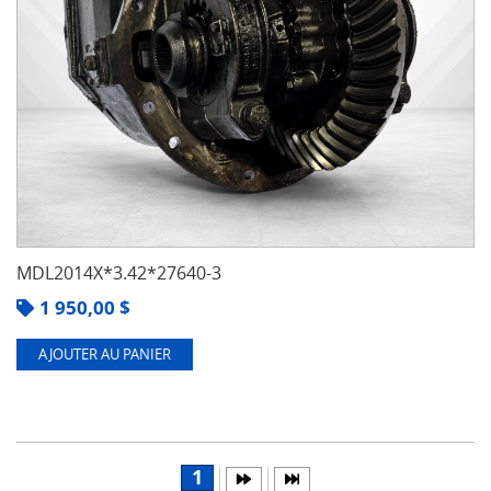
MDL2014X*3.42*27640-3
1 950,00
$
AJOUTER AU PANIER
1