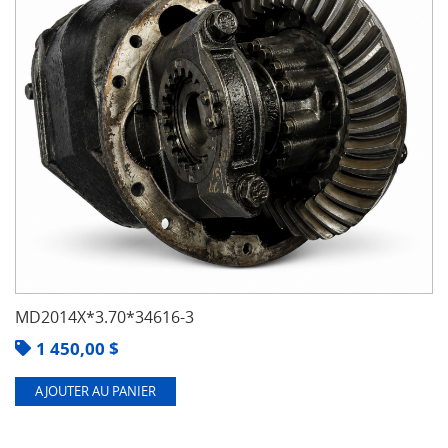
MD2014X*3.70*34616-3
1 450,00
$
AJOUTER AU PANIER