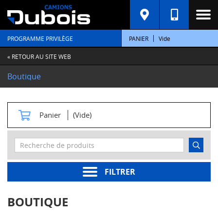
C
A
T
PROGRAMME PRIVILÈGE
PANIER
Vide
É
G
O
« RETOUR AU SITE WEB
R
I
Boutique
E
S
M
Panier
(Vide)
o
t
e
u
r
s
FILTRER
Pièces
moteur
BOUTIQUE