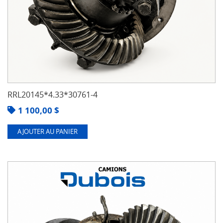
RRL20145*4.33*30761-4
1 100,00
$
AJOUTER AU PANIER