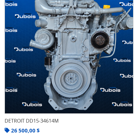
DETROIT DD15-34614M
26 500,00
$