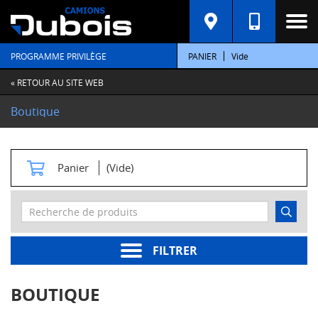
C
A
T
PROGRAMME PRIVILÈGE
PANIER
Vide
É
G
O
« RETOUR AU SITE WEB
R
I
Boutique
E
S
M
Panier
(Vide)
o
t
e
u
r
s
FILTRER
Pièces
moteur
BOUTIQUE