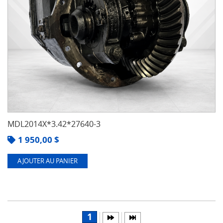
MDL2014X*3.42*27640-3
1 950,00
$
AJOUTER AU PANIER
1