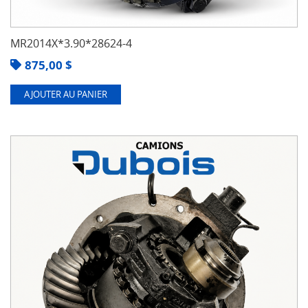
MR2014X*3.90*28624-4
875,00
$
AJOUTER AU PANIER