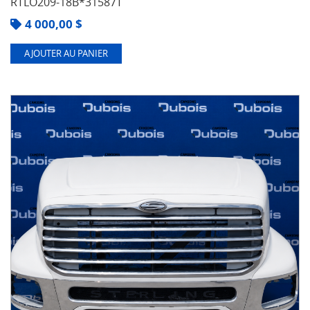
RTLO209-18B*31587T
4 000,00
$
AJOUTER AU PANIER