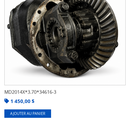
MD2014X*3.70*34616-3
1 450,00
$
AJOUTER AU PANIER