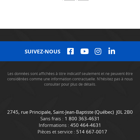
SUIVEZ-NOUS
Les données sont affichées à titre indicatif seulement et ne peuvent être
considérées comme une information contractuelle. N'hésitez pas à nous
consulter pour plus de détails.
C
C
2745, rue Principale
,
Saint-Jean-Baptiste
(Québec)
J0L 2B0
o
a
Sans frais :
1 800 363-4631
n
m
Informations :
450 464-4631
t
i
Pièces et service :
514 667-0017
a
o