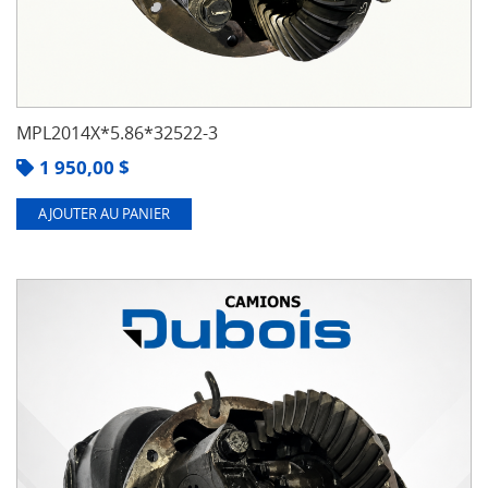
MPL2014X*5.86*32522-3
1 950,00
$
AJOUTER AU PANIER