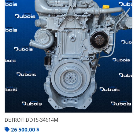
DETROIT DD15-34614M
26 500,00
$