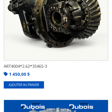
ART4004*2.62*35465-3
1 450,00
$
AJOUTER AU PANIER