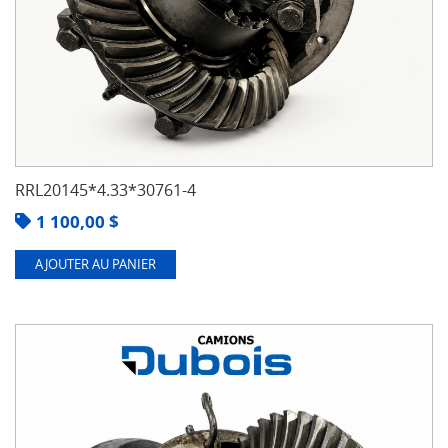
RRL20145*4.33*30761-4
1 100,00
$
AJOUTER AU PANIER