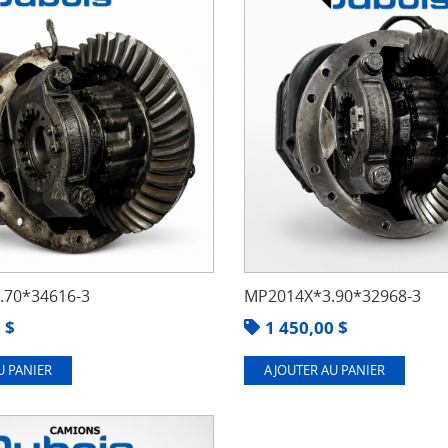
70*34616-3
MP2014X*3.90*32968-3
0
$
1 450,00
$
U PANIER
AJOUTER AU PANIER