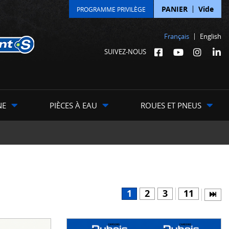
PANIER
Vide
PROGRAMME PRIVILÈGE
Français
English
SUIVEZ-NOUS
NE
PIÈCES À EAU
ROUES ET PNEUS
1
2
3
11