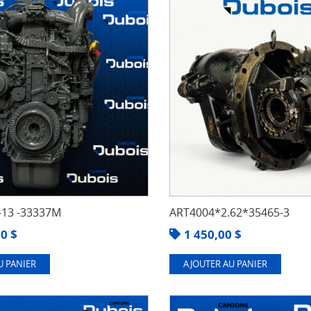
13 -33337M
ART4004*2.62*35465-3
00
$
1 450,00
$
U PANIER
AJOUTER AU PANIER