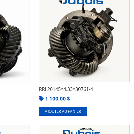
RRL20145*4.33*30761-4
1 100,00
$
AJOUTER AU PANIER