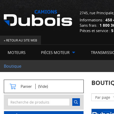
2745, rue Principale
Informations :
450 
Sans frais :
1 800 3
Pièces et service :
5
« RETOUR AU SITE WEB
MOTEURS
PIÈCES MOTEUR
TRANSMISSI
Boutique
BOUTI
Panier
(Vide)