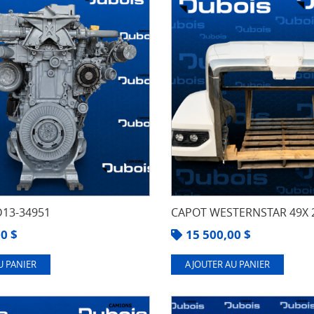
13-34951
CAPOT WESTERNSTAR 49X 
00
$
15 500,00
$
U PANIER
AJOUTER AU PANIER