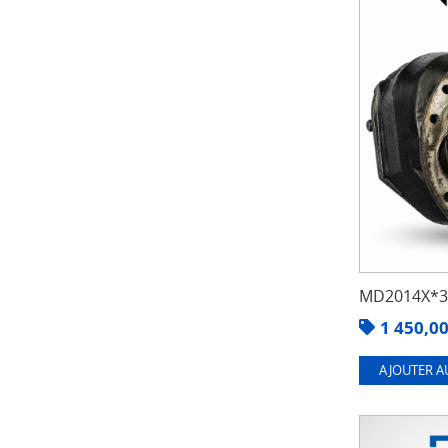
MD2014X*3.
1 450,0
AJOUTER A