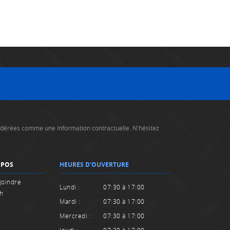
nsidérées comme une information contractuelle. N'hésitez
OPOS
HEURES D'OUVERTURE
joindre
Lundi :
07:30 à 17:00
sh
Mardi :
07:30 à 17:00
Mercredi :
07:30 à 17:00