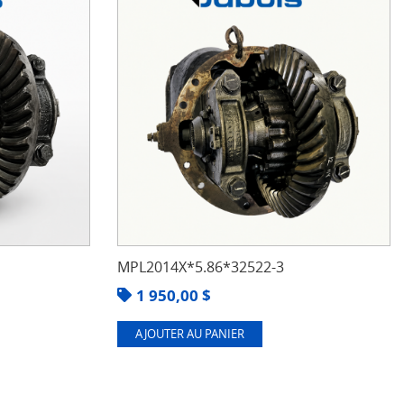
MPL2014X*5.86*32522-3
1 950,00
$
AJOUTER AU PANIER