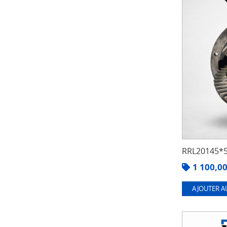
RRL20145*5
1 100,0
AJOUTER A