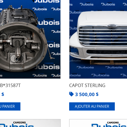
8B*31587T
CAPOT STERLING
0
$
3 500,00
$
U PANIER
AJOUTER AU PANIER