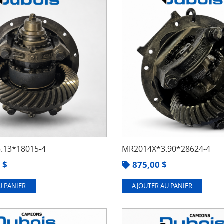
.13*18015-4
MR2014X*3.90*28624-4
0
$
875,00
$
U PANIER
AJOUTER AU PANIER