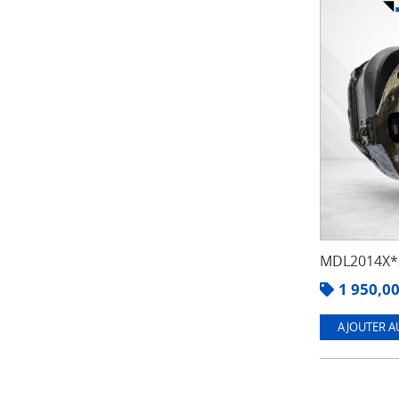
MDL2014X*3
1 950,0
AJOUTER A