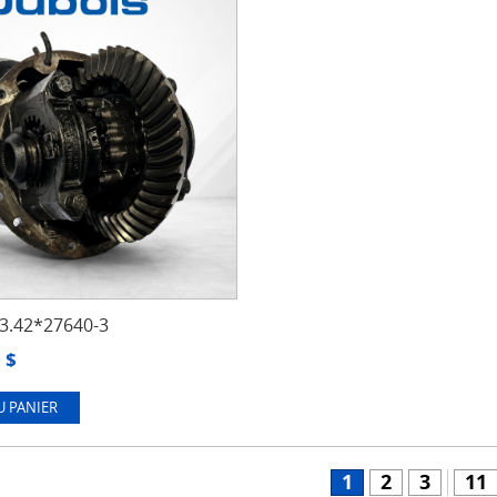
.42*27640-3
0
$
U PANIER
1
2
3
11