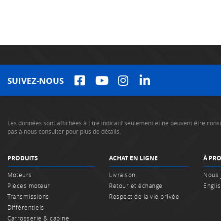
SUIVEZ-NOUS
Les données sont affichées à titre indicatif seulement et ne peuvent être co
pas à nous consulter pour plus de détails.
PRODUITS
ACHAT EN LIGNE
À PR
Moteurs
Livraison
Nous 
Pièces moteur
Retour et échange
Engli
Transmissions
Respect de la vie privée
Différentiels
Carrosserie & cabine