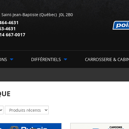
,
Saint-Jean-Baptiste
(Québec)
J0L 2B0
464-4631
63-4631
14 667-0017
ONS
DIFFÉRENTIELS
CARROSSERIE & CABI
QUE