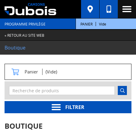
C
A
T
PROGRAMME PRIVILÈGE
PANIER
Vide
É
G
O
« RETOUR AU SITE WEB
R
I
Boutique
E
S
M
Panier
(Vide)
o
t
e
u
r
s
FILTRER
Pièces
moteur
BOUTIQUE