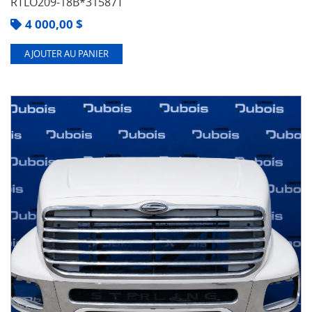
RTLO209-18B*31587T
4 000,00
$
AJOUTER AU PANIER