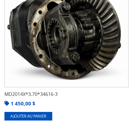
MD2014X*3.70*34616-3
1 450,00
$
AJOUTER AU PANIER