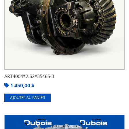
ART4004*2.62*35465-3
1 450,00
$
AJOUTER AU PANIER