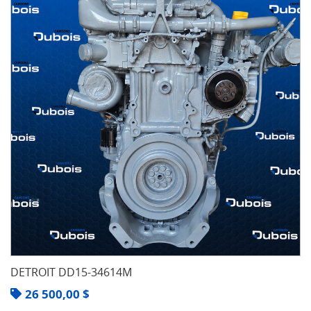
DETROIT DD15-34614M
26 500,00
$