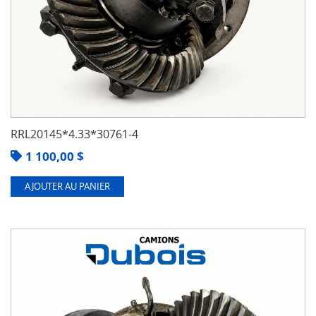
RRL20145*4.33*30761-4
1 100,00
$
AJOUTER AU PANIER