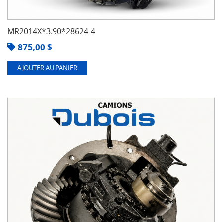
MR2014X*3.90*28624-4
875,00
$
AJOUTER AU PANIER