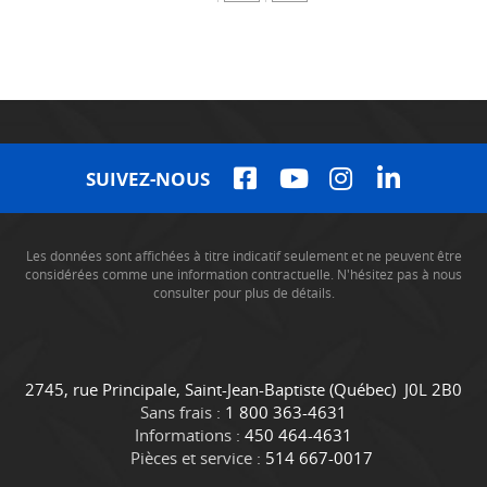
SUIVEZ-NOUS
Les données sont affichées à titre indicatif seulement et ne peuvent être
considérées comme une information contractuelle. N'hésitez pas à nous
consulter pour plus de détails.
C
C
2745, rue Principale
,
Saint-Jean-Baptiste
(Québec)
J0L 2B0
o
a
Sans frais :
1 800 363-4631
n
m
Informations :
450 464-4631
t
i
Pièces et service :
514 667-0017
a
o