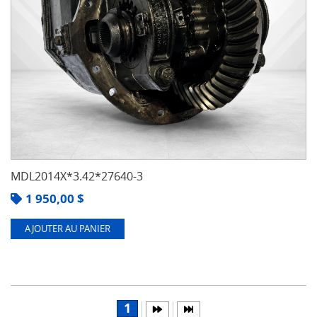
MDL2014X*3.42*27640-3
1 950,00
$
AJOUTER AU PANIER
1