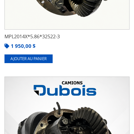
MPL2014X*5.86*32522-3
1 950,00
$
AJOUTER AU PANIER