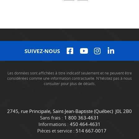
SUIVEZ-NOUS
Les données sont affichées à titre indicatif seulement et ne peuvent être
considérées comme une information contractuelle. N'hésitez pas à nous
consulter pour plus de détails.
C
C
2745, rue Principale
,
Saint-Jean-Baptiste
(Québec)
J0L 2B0
o
a
Sans frais :
1 800 363-4631
n
m
Informations :
450 464-4631
t
i
Pièces et service :
514 667-0017
a
o