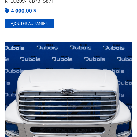
RTLO209-18B*31587T
4 000,00
$
AJOUTER AU PANIER