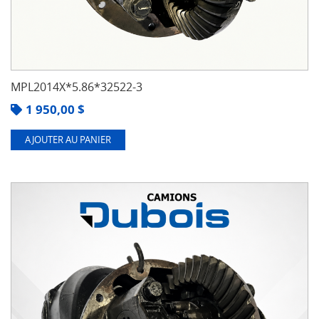
MPL2014X*5.86*32522-3
1 950,00
$
AJOUTER AU PANIER