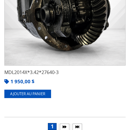
MDL2014X*3.42*27640-3
1 950,00
$
AJOUTER AU PANIER
1