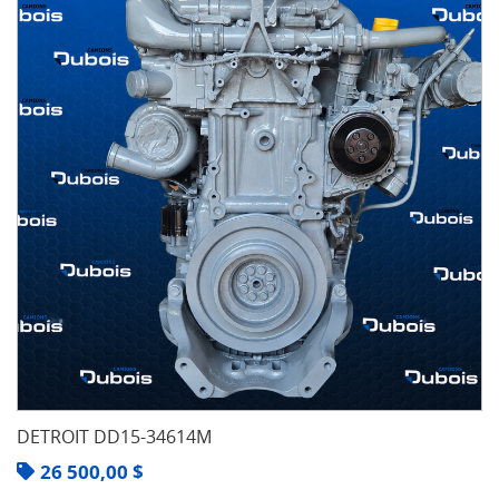
DETROIT DD15-34614M
26 500,00
$