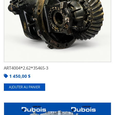
ART4004*2.62*35465-3
1 450,00
$
AJOUTER AU PANIER