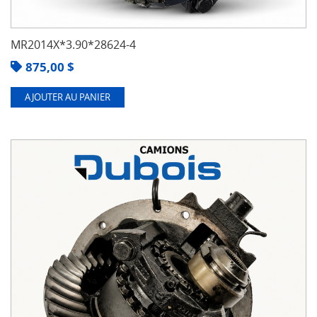
MR2014X*3.90*28624-4
875,00
$
AJOUTER AU PANIER