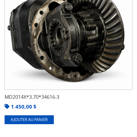
MD2014X*3.70*34616-3
1 450,00
$
AJOUTER AU PANIER