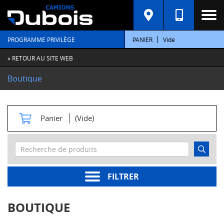
C
A
T
PROGRAMME PRIVILÈGE
PANIER
Vide
É
G
O
« RETOUR AU SITE WEB
R
I
Boutique
E
S
M
Panier
(Vide)
o
t
e
u
r
s
FILTRER
Pièces
moteur
BOUTIQUE