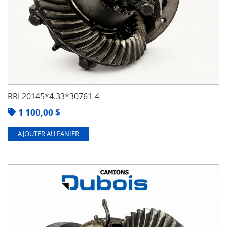
RRL20145*4.33*30761-4
1 100,00
$
AJOUTER AU PANIER