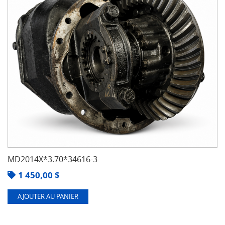
MD2014X*3.70*34616-3
1 450,00
$
AJOUTER AU PANIER