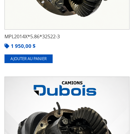
MPL2014X*5.86*32522-3
1 950,00
$
AJOUTER AU PANIER