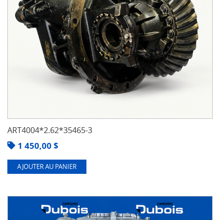
ART4004*2.62*35465-3
1 450,00
$
AJOUTER AU PANIER