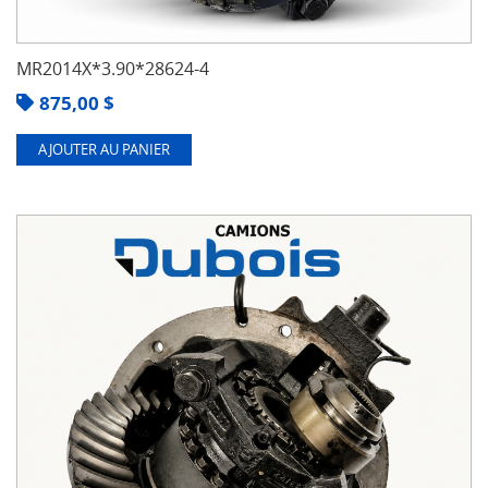
MR2014X*3.90*28624-4
875,00
$
AJOUTER AU PANIER