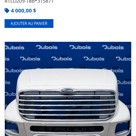
RTLO209-18B*31587T
4 000,00
$
AJOUTER AU PANIER