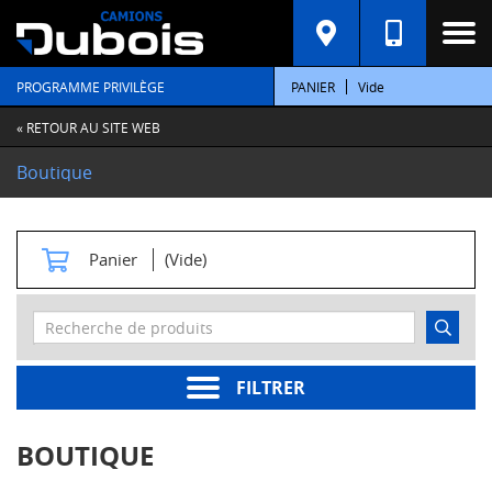
C
A
T
PROGRAMME PRIVILÈGE
PANIER
Vide
É
G
O
« RETOUR AU SITE WEB
R
I
Boutique
E
S
M
Panier
(Vide)
o
t
e
u
r
s
FILTRER
Pièces
moteur
BOUTIQUE