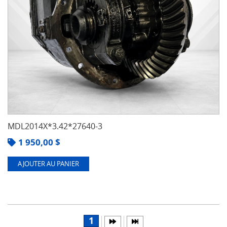
MDL2014X*3.42*27640-3
1 950,00
$
AJOUTER AU PANIER
1