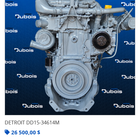
DETROIT DD15-34614M
26 500,00
$