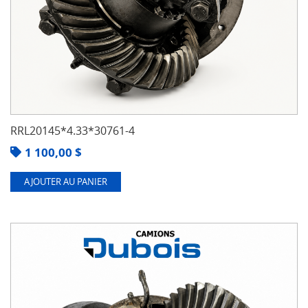
RRL20145*4.33*30761-4
1 100,00
$
AJOUTER AU PANIER