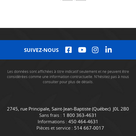
SUIVEZ-NOUS
Les données sont affichées à titre indicatif seulement et ne peuvent être
considérées comme une information contractuelle. N'hésitez pas à nous
consulter pour plus de détails.
C
C
2745, rue Principale
,
Saint-Jean-Baptiste
(Québec)
J0L 2B0
o
a
Sans frais :
1 800 363-4631
n
m
Informations :
450 464-4631
t
i
Pièces et service :
514 667-0017
a
o