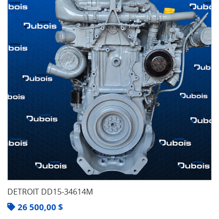
DETROIT DD15-34614M
26 500,00
$