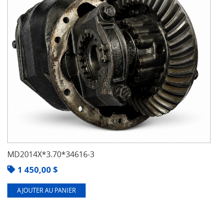
MD2014X*3.70*34616-3
1 450,00
$
AJOUTER AU PANIER