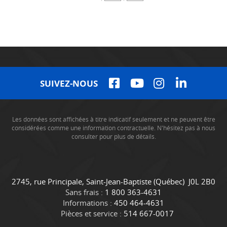
SUIVEZ-NOUS
Les données sont affichées à titre indicatif seulement et ne peuvent être
considérées comme une information contractuelle. N'hésitez pas à nous
consulter pour plus de détails.
C
C
2745, rue Principale
,
Saint-Jean-Baptiste
(Québec)
J0L 2B0
o
a
Sans frais :
1 800 363-4631
n
m
Informations :
450 464-4631
t
i
Pièces et service :
514 667-0017
a
o