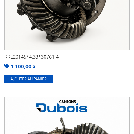
RRL20145*4.33*30761-4
1 100,00
$
AJOUTER AU PANIER