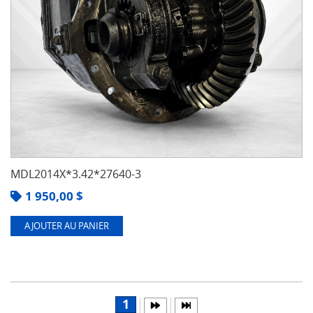
MDL2014X*3.42*27640-3
1 950,00
$
AJOUTER AU PANIER
1