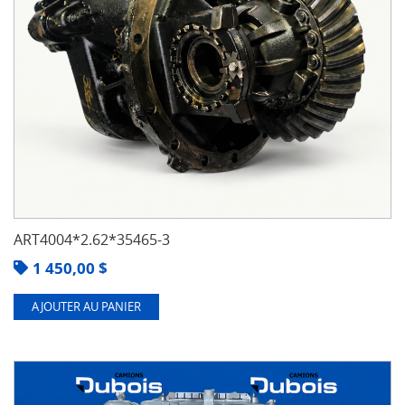
ART4004*2.62*35465-3
1 450,00
$
AJOUTER AU PANIER