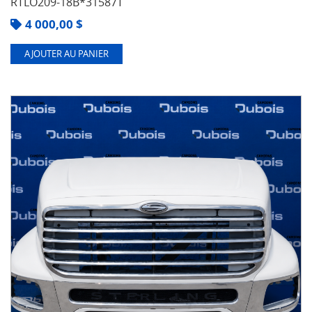
RTLO209-18B*31587T
4 000,00
$
AJOUTER AU PANIER