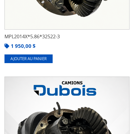
MPL2014X*5.86*32522-3
1 950,00
$
AJOUTER AU PANIER