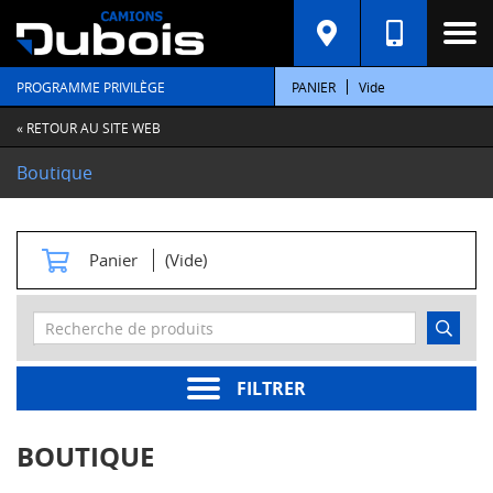
C
A
T
PROGRAMME PRIVILÈGE
PANIER
Vide
É
G
O
« RETOUR AU SITE WEB
R
I
Boutique
E
S
M
Panier
(Vide)
o
t
e
u
r
s
FILTRER
Pièces
moteur
BOUTIQUE