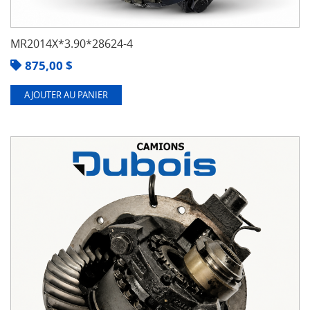
MR2014X*3.90*28624-4
875,00
$
AJOUTER AU PANIER