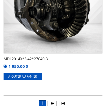
MDL2014X*3.42*27640-3
1 950,00
$
AJOUTER AU PANIER
1