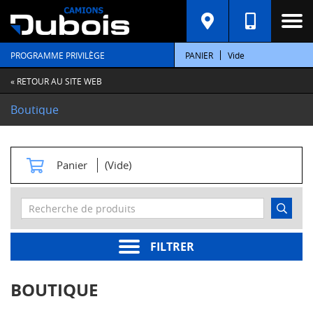
C
A
T
PROGRAMME PRIVILÈGE
PANIER
Vide
É
G
O
« RETOUR AU SITE WEB
R
I
Boutique
E
S
M
Panier
(Vide)
o
t
e
u
r
s
FILTRER
Pièces
moteur
BOUTIQUE