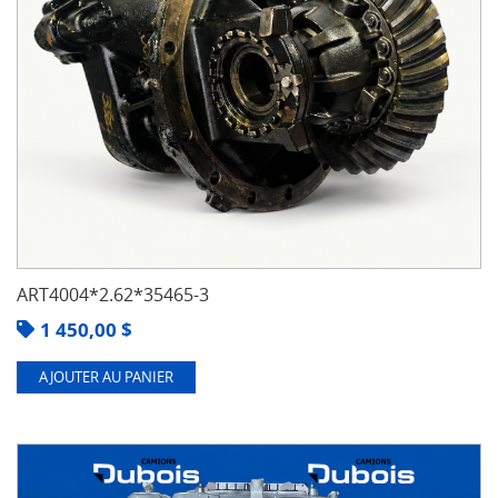
ART4004*2.62*35465-3
1 450,00
$
AJOUTER AU PANIER