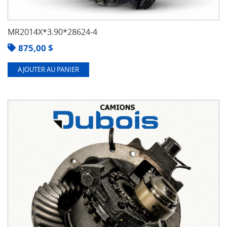
MR2014X*3.90*28624-4
875,00
$
AJOUTER AU PANIER