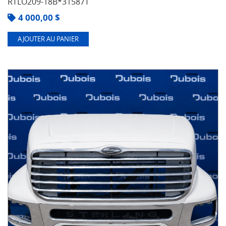
RTLO209-18B*31587T
4 000,00
$
AJOUTER AU PANIER