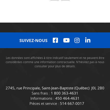
SUIVEZ-NOUS
Les données sont affichées à titre indicatif seulement et ne peuvent être
considérées comme une information contractuelle. N'hésitez pas à nous
consulter pour plus de détails.
C
C
2745, rue Principale
,
Saint-Jean-Baptiste
(Québec)
J0L 2B0
o
a
Sans frais :
1 800 363-4631
n
m
Informations :
450 464-4631
t
i
Pièces et service :
514 667-0017
a
o