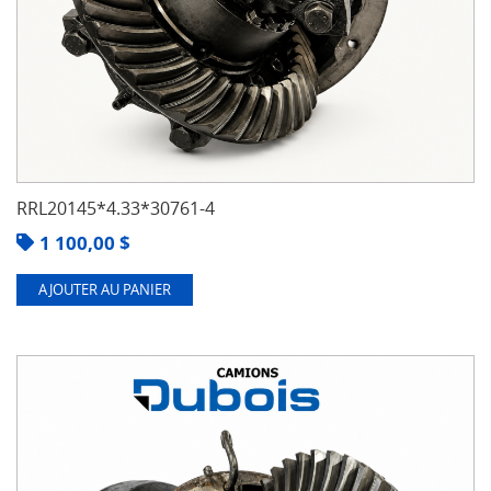
RRL20145*4.33*30761-4
1 100,00
$
AJOUTER AU PANIER