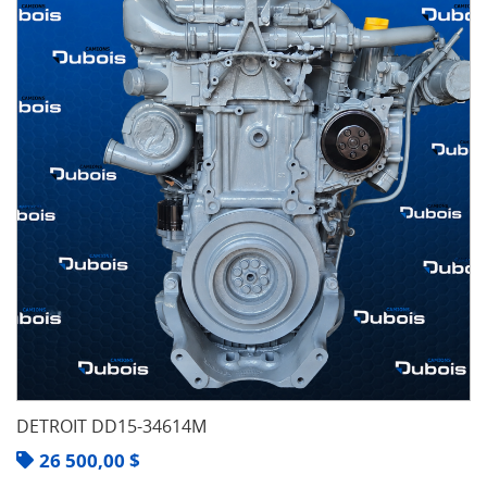
DETROIT DD15-34614M
26 500,00
$