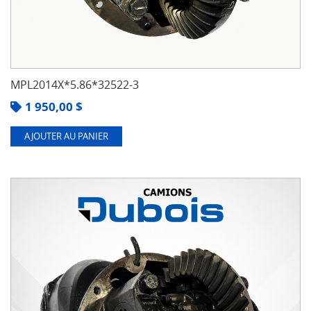
MPL2014X*5.86*32522-3
1 950,00
$
AJOUTER AU PANIER