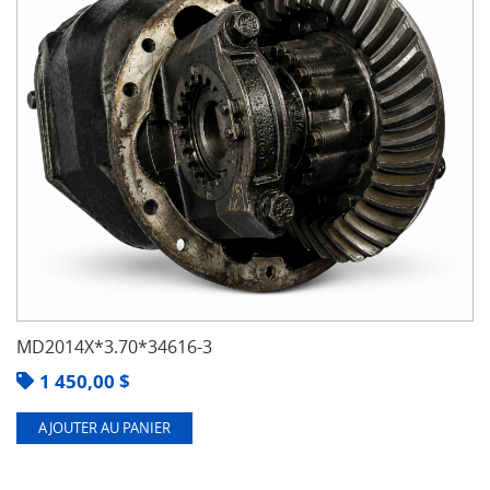
MD2014X*3.70*34616-3
1 450,00
$
AJOUTER AU PANIER