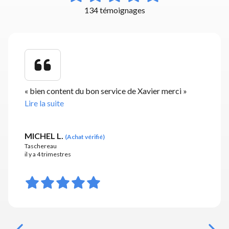
134 témoignages
«
bien content du bon service de Xavier merci
»
Lire la suite
MICHEL L.
(
Achat vérifié
)
Taschereau
il y a 4 trimestres