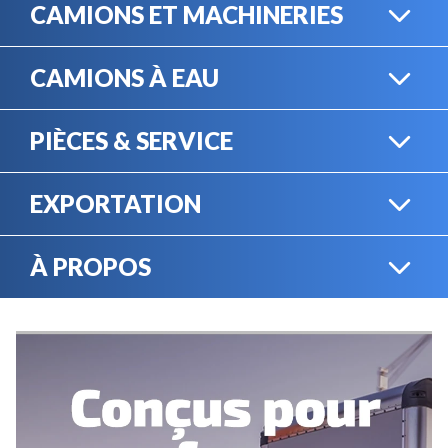
CAMIONS ET MACHINERIES
CAMIONS À EAU
CAMIONS LOURDS
PIÈCES & SERVICE
CAMIONS À EAU
EXPORTATION
BOUTIQUE EN LIGNE
MACHINERIE LOURDE
À PROPOS
EXPORTATION
LOCATION
CARRIÈRES
SERVICE MÉCANIQUE
VENDEZ VOTRE
ÉQUIPEMENT