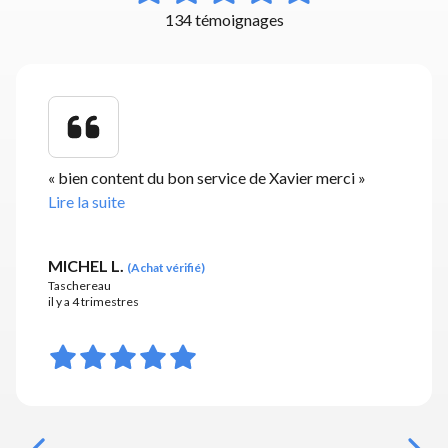
134 témoignages
«
bien content du bon service de Xavier merci
»
Lire la suite
MICHEL L.
(
Achat vérifié
)
Taschereau
il y a 4 trimestres