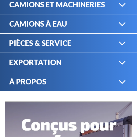
CAMIONS ET MACHINERIES
CAMIONS À EAU
CAMIONS LOURDS
PIÈCES & SERVICE
CAMIONS À EAU
EXPORTATION
BOUTIQUE EN LIGNE
MACHINERIE LOURDE
À PROPOS
EXPORTATION
LOCATION
CARRIÈRES
SERVICE MÉCANIQUE
VENDEZ VOTRE
ÉQUIPEMENT