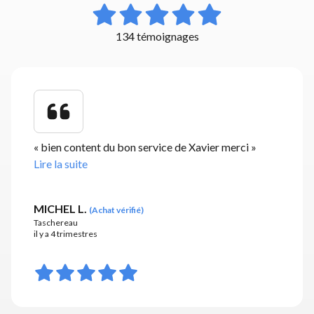
134 témoignages
«
bien content du bon service de Xavier merci
»
Lire la suite
MICHEL L.
(
Achat vérifié
)
Taschereau
il y a 4 trimestres