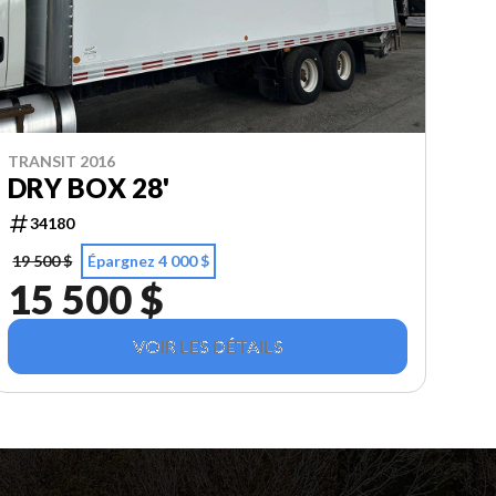
TRANSIT 2016
DRY BOX 28'
34180
19 500 $
Épargnez 4 000 $
15 500 $
VOIR LES DÉTAILS