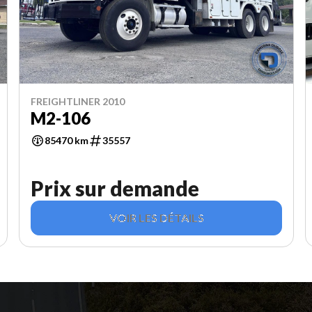
FREIGHTLINER 2010
M2-106
85470 km
35557
Prix sur demande
VOIR LES DÉTAILS