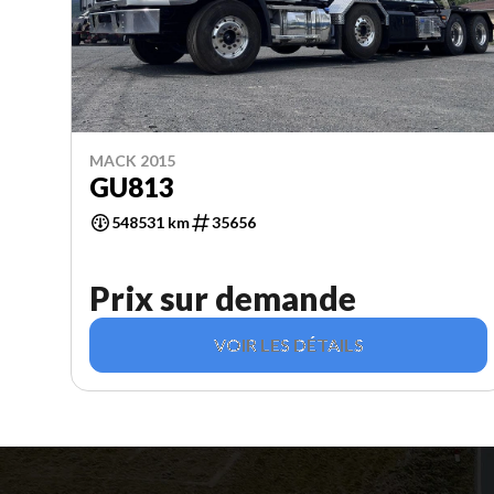
MACK 2015
GU813
548531 km
35656
Prix sur demande
VOIR LES DÉTAILS