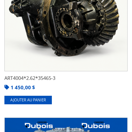
ART4004*2.62*35465-3
1 450,00
$
AJOUTER AU PANIER