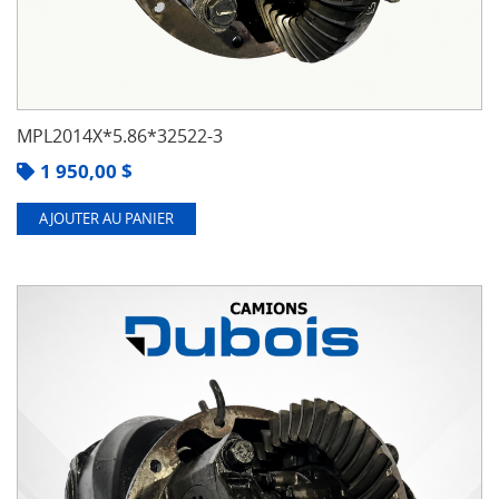
MPL2014X*5.86*32522-3
1 950,00
$
AJOUTER AU PANIER