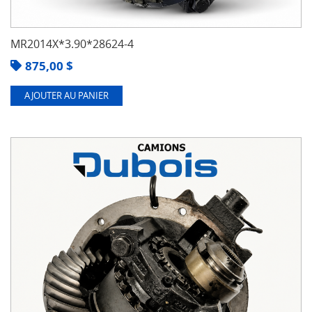
MR2014X*3.90*28624-4
875,00
$
AJOUTER AU PANIER