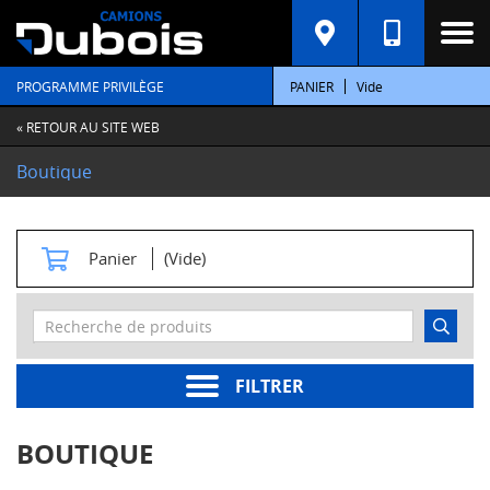
C
A
T
PROGRAMME PRIVILÈGE
PANIER
Vide
É
G
O
« RETOUR AU SITE WEB
R
I
Boutique
E
S
M
Panier
(Vide)
o
t
e
u
r
s
FILTRER
Pièces
moteur
BOUTIQUE