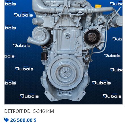
DETROIT DD15-34614M
26 500,00
$