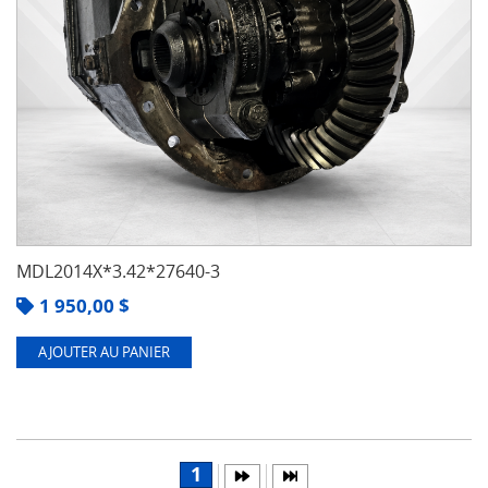
MDL2014X*3.42*27640-3
1 950,00
$
AJOUTER AU PANIER
1