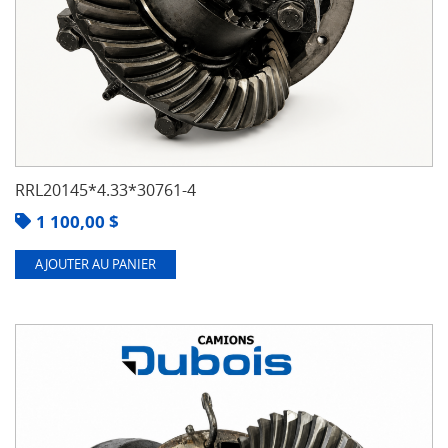
RRL20145*4.33*30761-4
1 100,00
$
AJOUTER AU PANIER