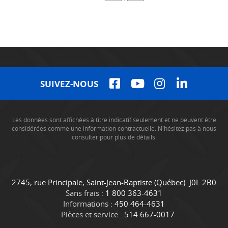
SUIVEZ-NOUS
Les données sont affichées à titre indicatif seulement et ne peuvent être
considérées comme une information contractuelle. N'hésitez pas à nous
consulter pour plus de détails.
C
C
2745, rue Principale
,
Saint-Jean-Baptiste
(Québec)
J0L 2B0
o
a
Sans frais :
1 800 363-4631
n
m
Informations :
450 464-4631
t
i
Pièces et service :
514 667-0017
a
o