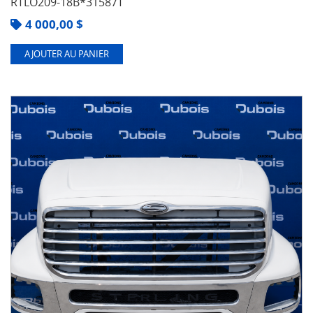
RTLO209-18B*31587T
4 000,00
$
AJOUTER AU PANIER