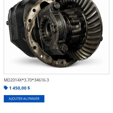
MD2014X*3.70*34616-3
1 450,00
$
AJOUTER AU PANIER