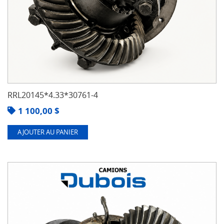
RRL20145*4.33*30761-4
1 100,00
$
AJOUTER AU PANIER