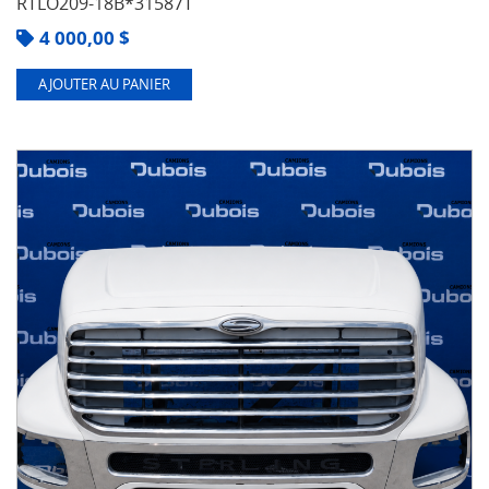
RTLO209-18B*31587T
4 000,00
$
AJOUTER AU PANIER