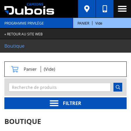
C
A
T
PROGRAMME PRIVILÈGE
PANIER
Vide
É
G
O
« RETOUR AU SITE WEB
R
I
Boutique
E
S
M
Panier
(Vide)
o
t
e
u
r
s
FILTRER
Pièces
moteur
BOUTIQUE