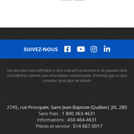
SUIVEZ-NOUS
Les données sont affichées à titre indicatif seulement et ne peuvent être
considérées comme une information contractuelle. N'hésitez pas à nous
consulter pour plus de détails.
C
C
2745, rue Principale
,
Saint-Jean-Baptiste
(Québec)
J0L 2B0
o
a
Sans frais :
1 800 363-4631
n
m
Informations :
450 464-4631
t
i
Pièces et service :
514 667-0017
a
o