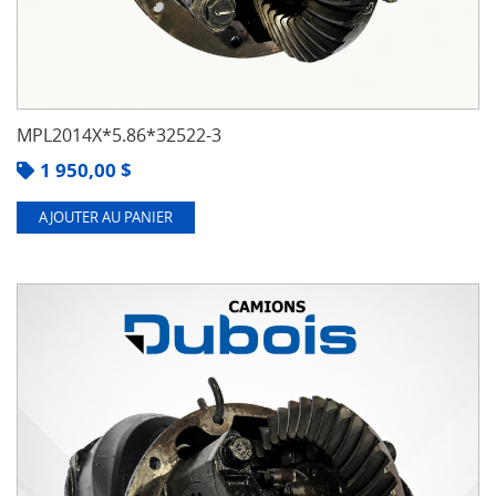
MPL2014X*5.86*32522-3
1 950,00
$
AJOUTER AU PANIER