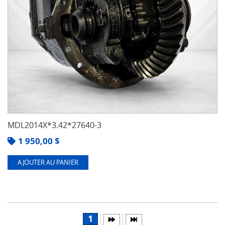
MDL2014X*3.42*27640-3
1 950,00
$
AJOUTER AU PANIER
1