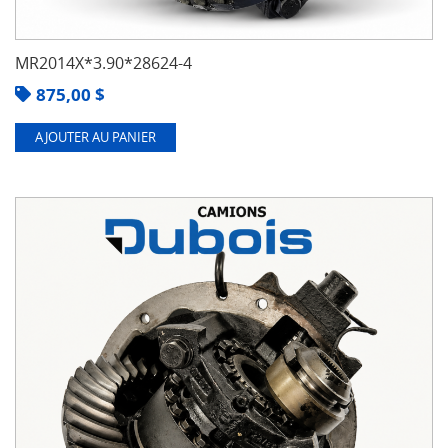
MR2014X*3.90*28624-4
875,00
$
AJOUTER AU PANIER