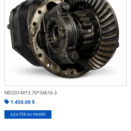
MD2014X*3.70*34616-3
1 450,00
$
AJOUTER AU PANIER