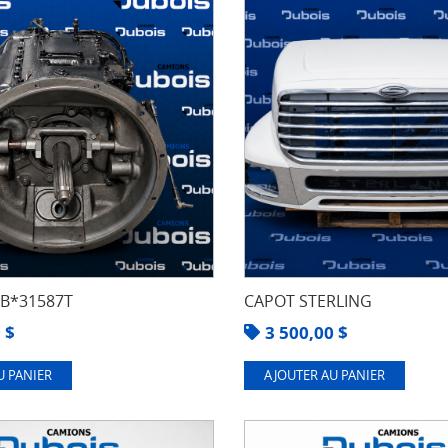
8B*31587T
CAPOT STERLING
0
$
3 500,00
$
U PANIER
AJOUTER AU PANIER