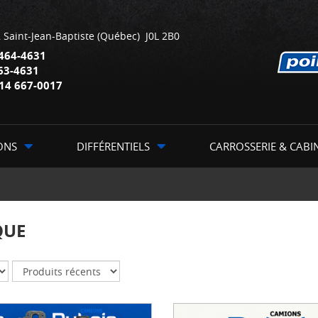
,
Saint-Jean-Baptiste
(Québec)
J0L 2B0
464-4631
63-4631
14 667-0017
ONS
DIFFÉRENTIELS
CARROSSERIE & CABI
QUE