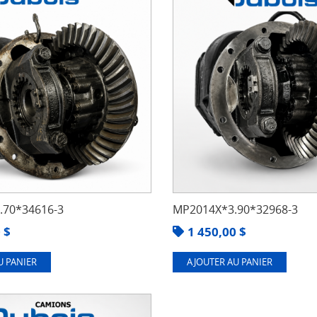
70*34616-3
MP2014X*3.90*32968-3
0
$
1 450,00
$
U PANIER
AJOUTER AU PANIER