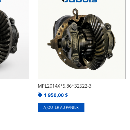
MPL2014X*5.86*32522-3
1 950,00
$
AJOUTER AU PANIER