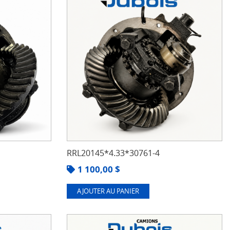
RRL20145*4.33*30761-4
1 100,00
$
AJOUTER AU PANIER