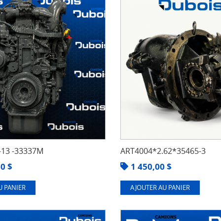
13 -33337M
ART4004*2.62*35465-3
00
$
1 450,00
$
U PANIER
AJOUTER AU PANIER