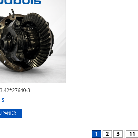
.42*27640-3
0
$
U PANIER
1
2
3
11