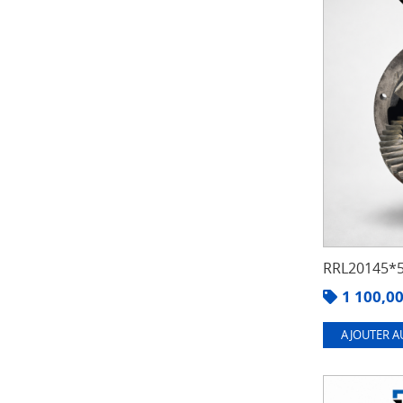
RRL20145*5
1 100,0
AJOUTER A