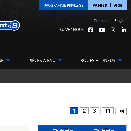
PANIER
Vide
PROGRAMME PRIVILÈGE
Français
English
SUIVEZ-NOUS
NE
PIÈCES À EAU
ROUES ET PNEUS
1
2
3
11