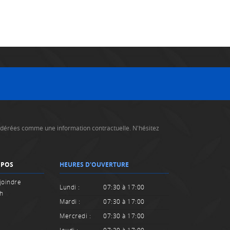
nsidérées comme une information contractuelle. N'hésitez
OPOS
HEURES D'OUVERTURE
joindre
Lundi :
07:30 à 17:00
sh
Mardi :
07:30 à 17:00
Mercredi :
07:30 à 17:00