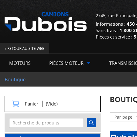
2745, rue Principale
Informations :
450 
Sans frais :
1 800 3
Pièces et service :
5
« RETOUR AU SITE WEB
MOTEURS
PIÈCES MOTEUR
TRANSMISSI
Boutique
BOUTI
Panier
(Vide)