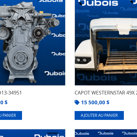
13-34951
CAPOT WESTERNSTAR 49X 
00
$
15 500,00
$
U PANIER
AJOUTER AU PANIER