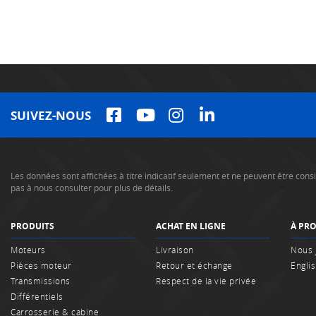
SUIVEZ-NOUS
Les données sont affichées à titre indicatif seulement et ne peuvent être co
pas à nous consulter pour plus de détails.
PRODUITS
ACHAT EN LIGNE
À PR
Moteurs
Livraison
Nous 
Pièces moteur
Retour et échange
Engli
Transmissions
Respect de la vie privée
Différentiels
Carrosserie & cabine