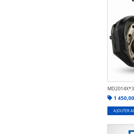
MD2014X*3.
1 450,0
AJOUTER A