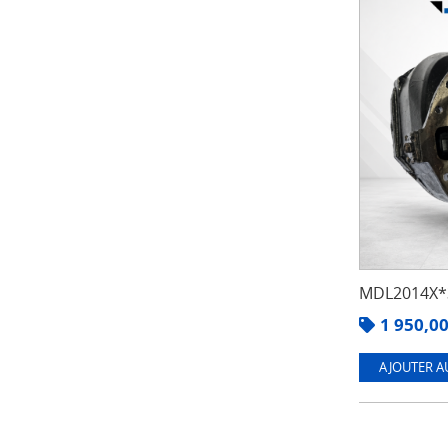
MDL2014X*3
1 950,0
AJOUTER A