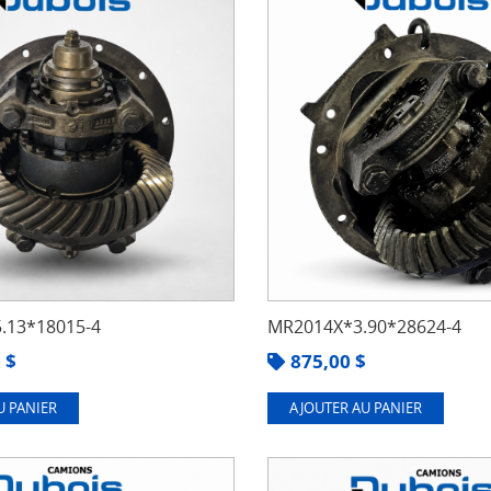
.13*18015-4
MR2014X*3.90*28624-4
0
$
875,00
$
U PANIER
AJOUTER AU PANIER