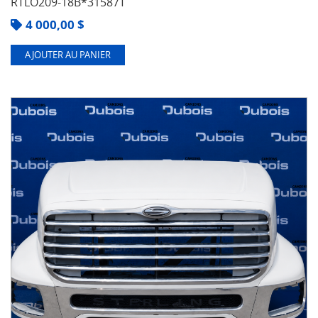
RTLO209-18B*31587T
4 000,00
$
AJOUTER AU PANIER