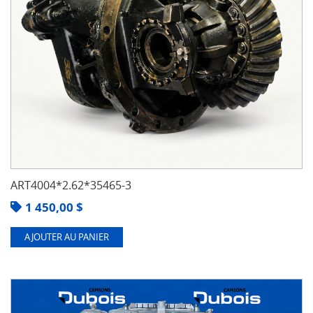
ART4004*2.62*35465-3
1 450,00
$
AJOUTER AU PANIER