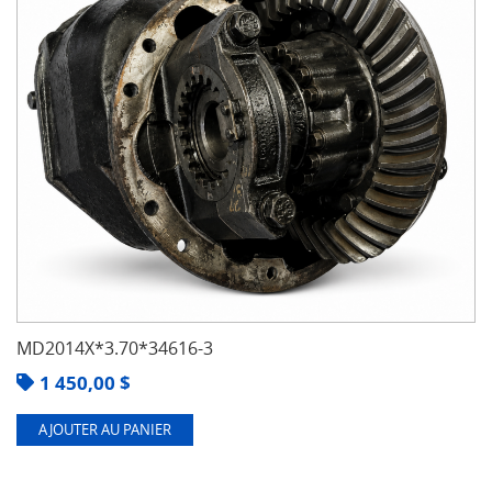
MD2014X*3.70*34616-3
1 450,00
$
AJOUTER AU PANIER