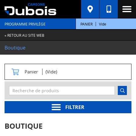
C
A
T
PROGRAMME PRIVILÈGE
PANIER
Vide
É
G
O
« RETOUR AU SITE WEB
R
I
Boutique
E
S
M
Panier
(Vide)
o
t
e
u
r
s
FILTRER
Pièces
moteur
BOUTIQUE