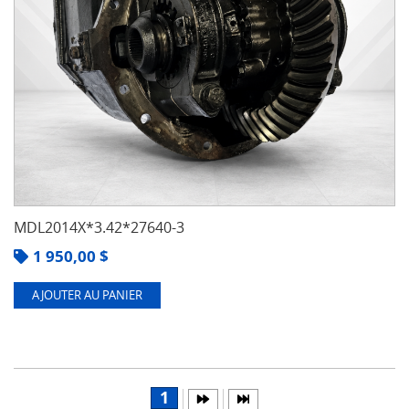
MDL2014X*3.42*27640-3
1 950,00
$
AJOUTER AU PANIER
1