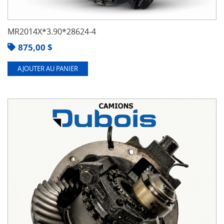
MR2014X*3.90*28624-4
875,00
$
AJOUTER AU PANIER