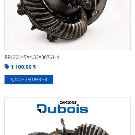
RRL20145*4.33*30761-4
1 100,00
$
AJOUTER AU PANIER