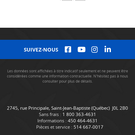
SUIVEZ-NOUS
Les données sont affichées à titre indicatif seulement et ne peuvent être
considérées comme une information contractuelle. N'hésitez pas à nous
consulter pour plus de détails.
C
C
2745, rue Principale
,
Saint-Jean-Baptiste
(Québec)
J0L 2B0
o
a
Sans frais :
1 800 363-4631
n
m
Informations :
450 464-4631
t
i
Pièces et service :
514 667-0017
a
o