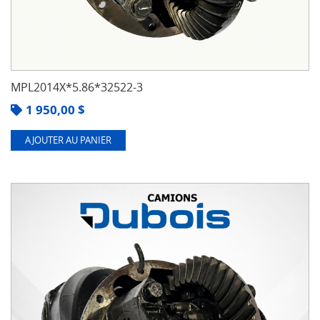
MPL2014X*5.86*32522-3
1 950,00
$
AJOUTER AU PANIER