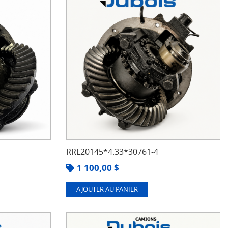
RRL20145*4.33*30761-4
1 100,00
$
AJOUTER AU PANIER