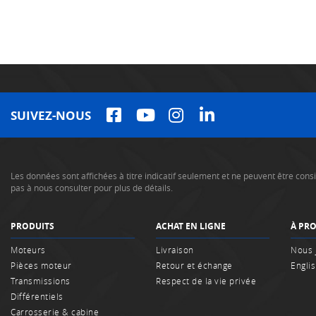
SUIVEZ-NOUS
Les données sont affichées à titre indicatif seulement et ne peuvent être co
pas à nous consulter pour plus de détails.
PRODUITS
ACHAT EN LIGNE
À PR
Moteurs
Livraison
Nous 
Pièces moteur
Retour et échange
Engli
Transmissions
Respect de la vie privée
Différentiels
Carrosserie & cabine