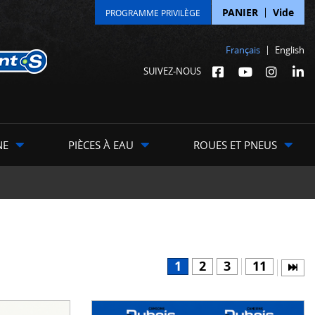
PANIER
Vide
PROGRAMME PRIVILÈGE
Français
English
SUIVEZ-NOUS
NE
PIÈCES À EAU
ROUES ET PNEUS
1
2
3
11