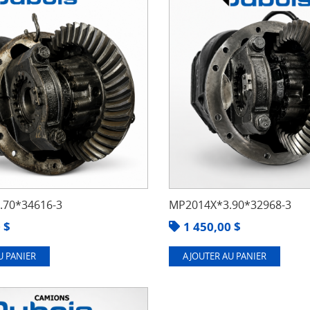
70*34616-3
MP2014X*3.90*32968-3
0
$
1 450,00
$
U PANIER
AJOUTER AU PANIER