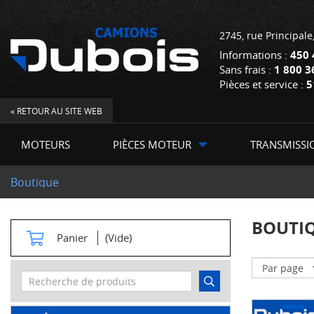
2745, rue Principale
Informations :
450 
Sans frais :
1 800 3
Pièces et service :
5
« RETOUR AU SITE WEB
MOTEURS
PIÈCES MOTEUR
TRANSMISSI
Boutique
BOUTI
Panier
(Vide)