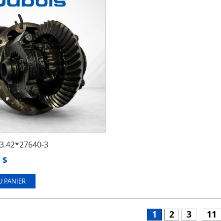
.42*27640-3
0
$
U PANIER
1
2
3
11