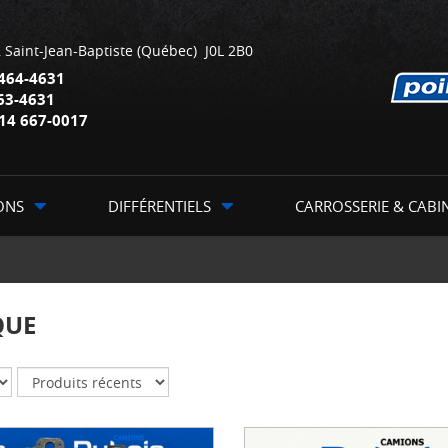
,
Saint-Jean-Baptiste
(Québec)
J0L 2B0
464-4631
63-4631
14 667-0017
ONS
DIFFÉRENTIELS
CARROSSERIE & CABI
QUE