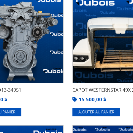
13-34951
CAPOT WESTERNSTAR 49X 
00
$
15 500,00
$
U PANIER
AJOUTER AU PANIER