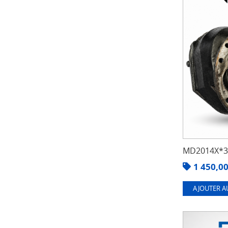
MD2014X*3.
1 450,0
AJOUTER A