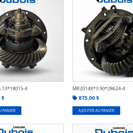
.13*18015-4
MR2014X*3.90*28624-4
0
$
875,00
$
U PANIER
AJOUTER AU PANIER