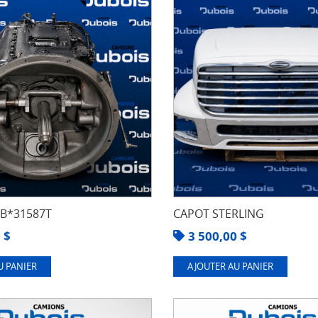
8B*31587T
CAPOT STERLING
0
$
3 500,00
$
U PANIER
AJOUTER AU PANIER