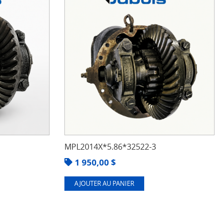
MPL2014X*5.86*32522-3
1 950,00
$
AJOUTER AU PANIER