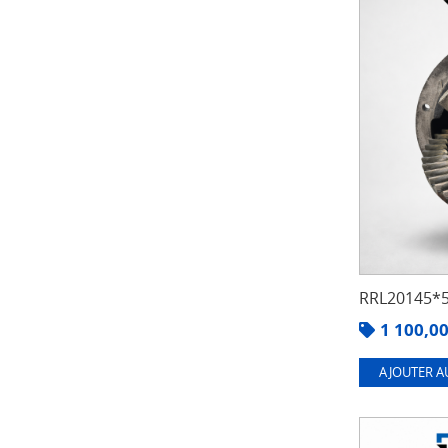
RRL20145*5
1 100,0
AJOUTER A