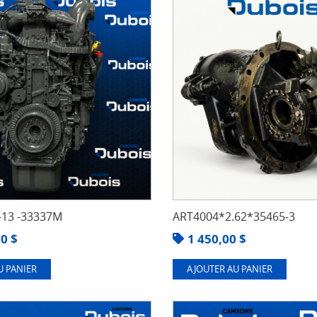
13 -33337M
ART4004*2.62*35465-3
00
$
1 450,00
$
U PANIER
AJOUTER AU PANIER