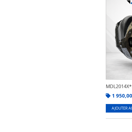
MDL2014X*3
1 950,0
AJOUTER A