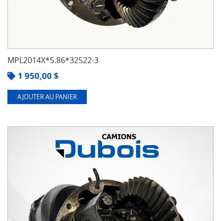
MPL2014X*5.86*32522-3
1 950,00
$
AJOUTER AU PANIER