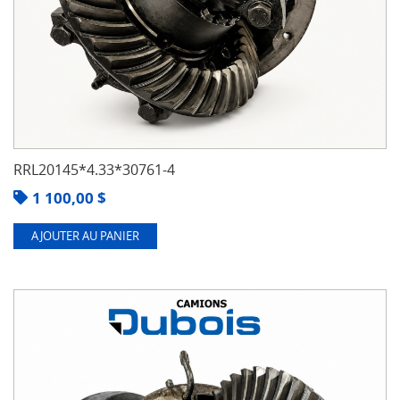
RRL20145*4.33*30761-4
1 100,00
$
AJOUTER AU PANIER