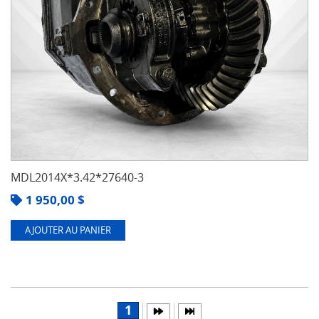
MDL2014X*3.42*27640-3
1 950,00
$
AJOUTER AU PANIER
1