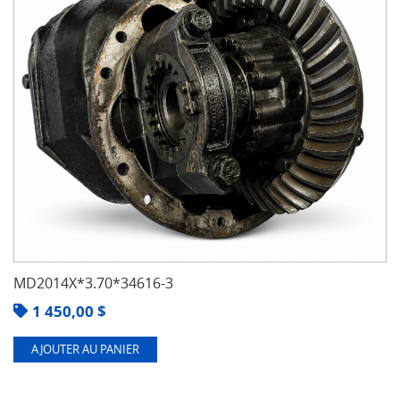
MD2014X*3.70*34616-3
1 450,00
$
AJOUTER AU PANIER