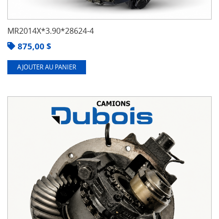
MR2014X*3.90*28624-4
875,00
$
AJOUTER AU PANIER