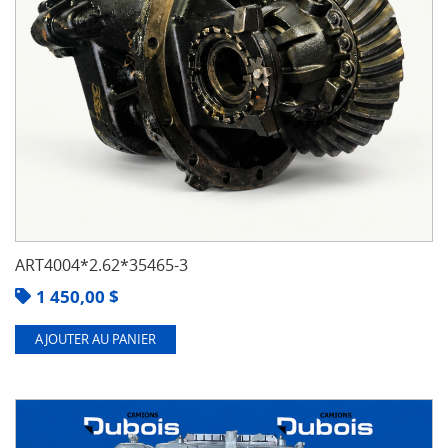
ART4004*2.62*35465-3
1 450,00
$
AJOUTER AU PANIER