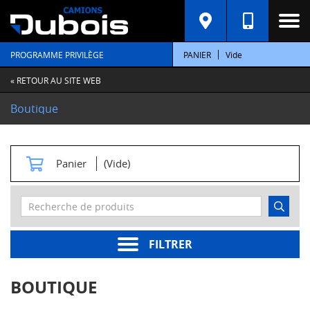
C
A
T
PROGRAMME PRIVILÈGE
PANIER
Vide
É
G
O
« RETOUR AU SITE WEB
R
I
Boutique
E
S
M
Panier
(Vide)
o
t
e
u
r
s
FILTRER
Pièces
moteur
BOUTIQUE