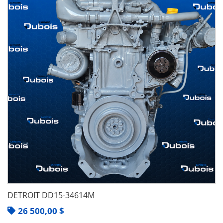
DETROIT DD15-34614M
26 500,00
$