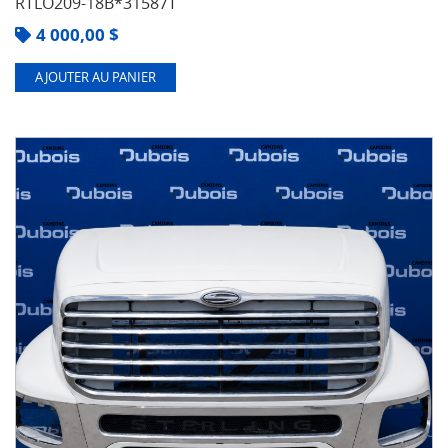
RTLO209-18B*31587T
4 000,00
$
AJOUTER AU PANIER