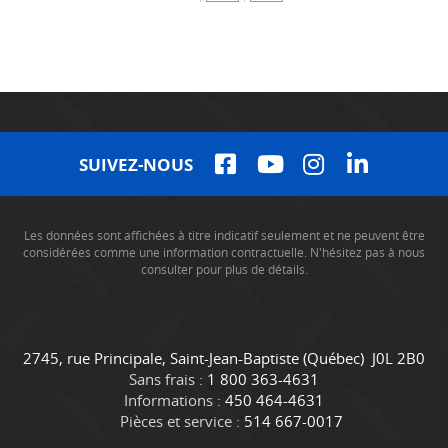
SUIVEZ-NOUS
Les données sont affichées à titre indicatif seulement et ne peuvent être
considérées comme une information contractuelle. N'hésitez pas à nous
consulter pour plus de détails.
C
C
2745, rue Principale
,
Saint-Jean-Baptiste
(Québec)
J0L 2B0
o
a
Sans frais :
1 800 363-4631
n
m
Informations :
450 464-4631
t
i
Pièces et service :
514 667-0017
a
o