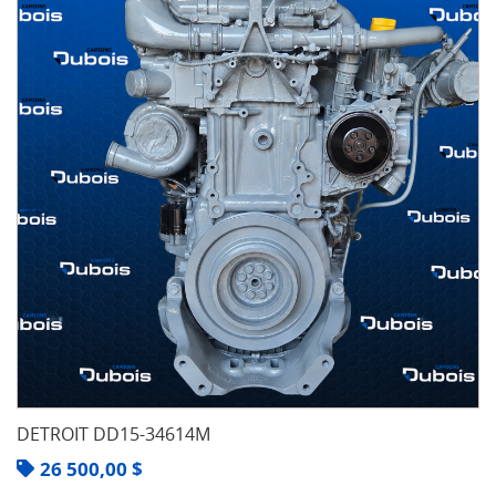
DETROIT DD15-34614M
26 500,00
$