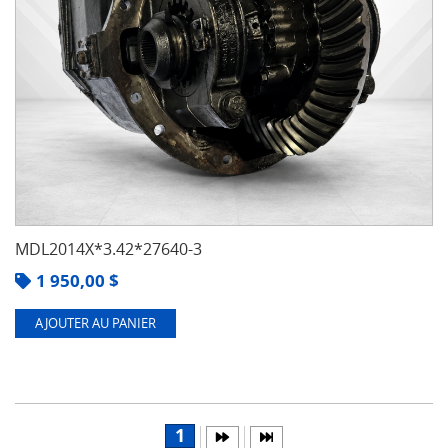
MDL2014X*3.42*27640-3
1 950,00
$
AJOUTER AU PANIER
1