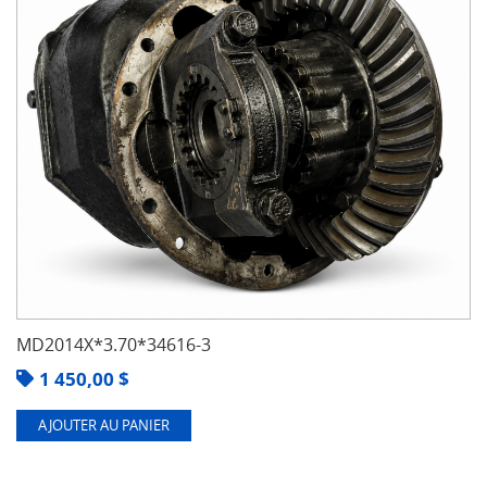
MD2014X*3.70*34616-3
1 450,00
$
AJOUTER AU PANIER