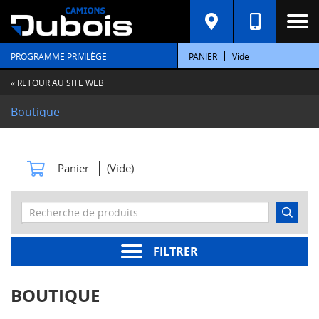
C
A
T
PROGRAMME PRIVILÈGE
PANIER
Vide
É
G
O
« RETOUR AU SITE WEB
R
I
Boutique
E
S
M
Panier
(Vide)
o
t
e
u
r
s
FILTRER
Pièces
moteur
BOUTIQUE