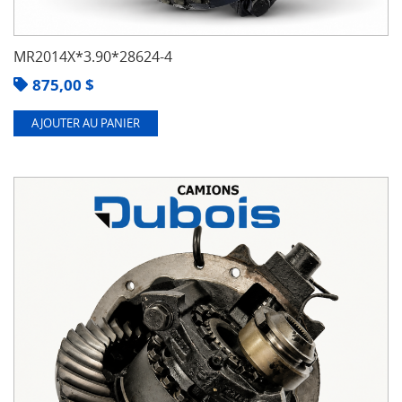
MR2014X*3.90*28624-4
875,00
$
AJOUTER AU PANIER