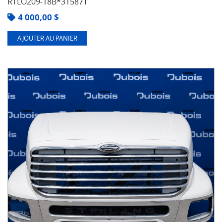
RTLO209-18B*31587T
4 000,00
$
AJOUTER AU PANIER