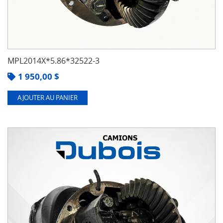
MPL2014X*5.86*32522-3
1 950,00
$
AJOUTER AU PANIER