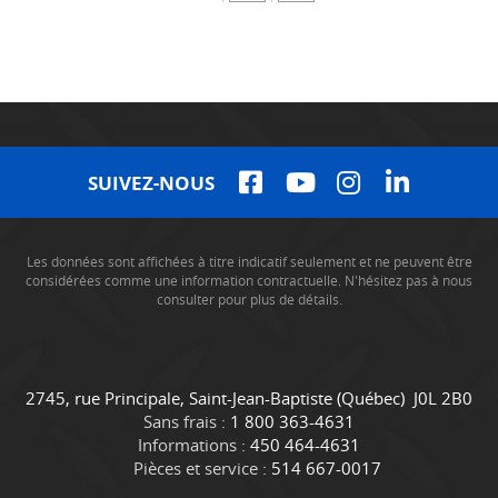
SUIVEZ-NOUS
Les données sont affichées à titre indicatif seulement et ne peuvent être
considérées comme une information contractuelle. N'hésitez pas à nous
consulter pour plus de détails.
C
C
2745, rue Principale
,
Saint-Jean-Baptiste
(Québec)
J0L 2B0
o
a
Sans frais :
1 800 363-4631
n
m
Informations :
450 464-4631
t
i
Pièces et service :
514 667-0017
a
o