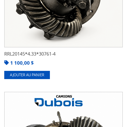
RRL20145*4.33*30761-4
1 100,00
$
AJOUTER AU PANIER