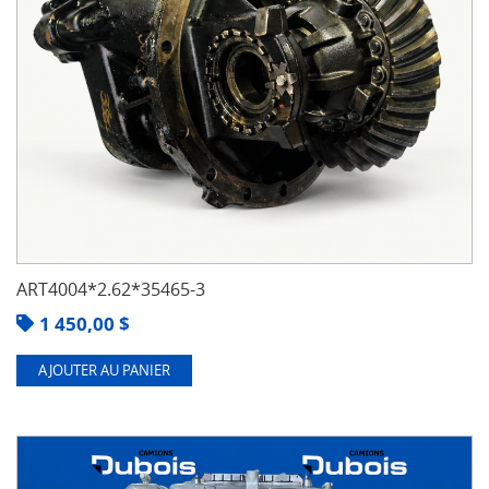
ART4004*2.62*35465-3
1 450,00
$
AJOUTER AU PANIER