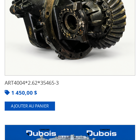
ART4004*2.62*35465-3
1 450,00
$
AJOUTER AU PANIER