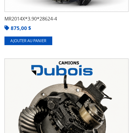
MR2014X*3.90*28624-4
875,00
$
AJOUTER AU PANIER