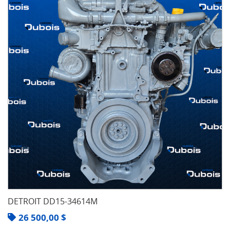
DETROIT DD15-34614M
26 500,00
$