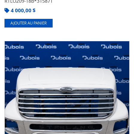
RTLO209-18B*31587T
4 000,00
$
AJOUTER AU PANIER