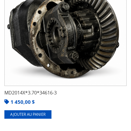
MD2014X*3.70*34616-3
1 450,00
$
AJOUTER AU PANIER