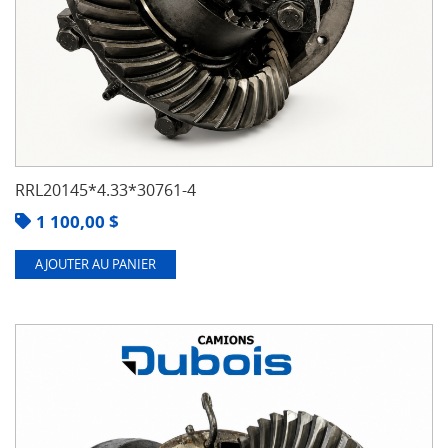
RRL20145*4.33*30761-4
1 100,00
$
AJOUTER AU PANIER