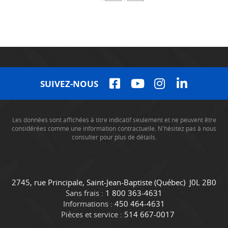
SUIVEZ-NOUS
Les données sont affichées à titre indicatif seulement et ne peuvent être
considérées comme une information contractuelle. N'hésitez pas à nous
consulter pour plus de détails.
C
C
2745, rue Principale
,
Saint-Jean-Baptiste
(Québec)
J0L 2B0
o
a
Sans frais :
1 800 363-4631
n
m
Informations :
450 464-4631
t
i
Pièces et service :
514 667-0017
a
o