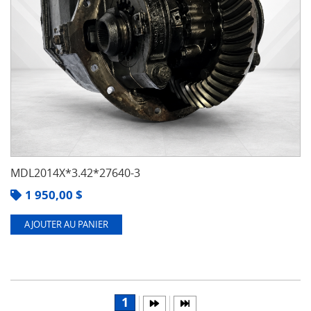
MDL2014X*3.42*27640-3
1 950,00
$
AJOUTER AU PANIER
1