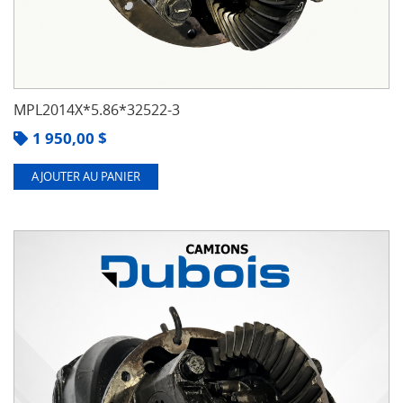
MPL2014X*5.86*32522-3
1 950,00
$
AJOUTER AU PANIER