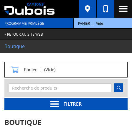
C
A
T
PROGRAMME PRIVILÈGE
PANIER
Vide
É
G
O
« RETOUR AU SITE WEB
R
I
Boutique
E
S
M
Panier
(Vide)
o
t
e
u
r
s
FILTRER
Pièces
moteur
BOUTIQUE