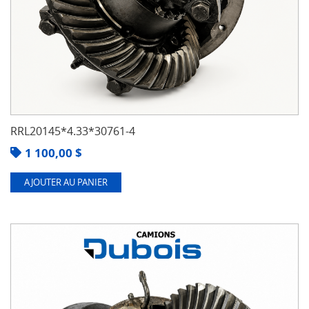
RRL20145*4.33*30761-4
1 100,00
$
AJOUTER AU PANIER