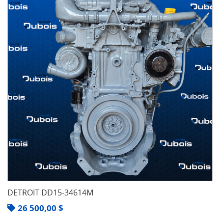
DETROIT DD15-34614M
26 500,00
$