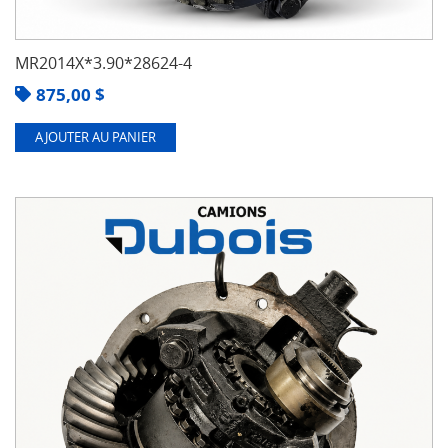
MR2014X*3.90*28624-4
875,00
$
AJOUTER AU PANIER