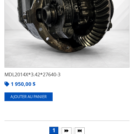
MDL2014X*3.42*27640-3
1 950,00
$
AJOUTER AU PANIER
1