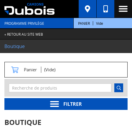
C
A
T
PROGRAMME PRIVILÈGE
PANIER
Vide
É
G
O
« RETOUR AU SITE WEB
R
I
Boutique
E
S
M
Panier
(Vide)
o
t
e
u
r
s
FILTRER
Pièces
moteur
BOUTIQUE