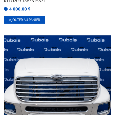
RTLO209-18B*31587T
4 000,00
$
AJOUTER AU PANIER