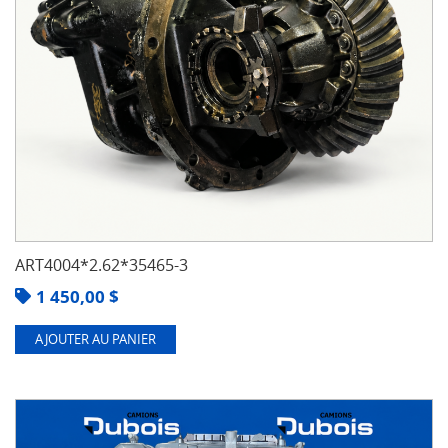
ART4004*2.62*35465-3
1 450,00
$
AJOUTER AU PANIER