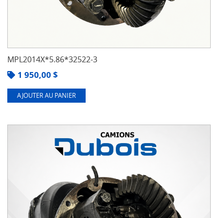
MPL2014X*5.86*32522-3
1 950,00
$
AJOUTER AU PANIER