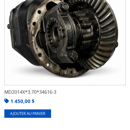
MD2014X*3.70*34616-3
1 450,00
$
AJOUTER AU PANIER