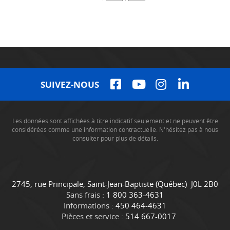
SUIVEZ-NOUS
Les données sont affichées à titre indicatif seulement et ne peuvent être
considérées comme une information contractuelle. N'hésitez pas à nous
consulter pour plus de détails.
C
C
2745, rue Principale
,
Saint-Jean-Baptiste
(Québec)
J0L 2B0
o
a
Sans frais :
1 800 363-4631
n
m
Informations :
450 464-4631
t
i
Pièces et service :
514 667-0017
a
o