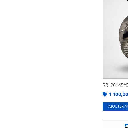
RRL20145*5
1 100,0
AJOUTER A