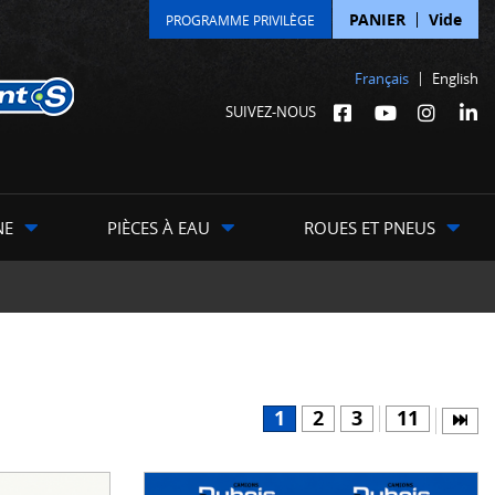
PANIER
Vide
PROGRAMME PRIVILÈGE
Français
English
SUIVEZ-NOUS
NE
PIÈCES À EAU
ROUES ET PNEUS
1
2
3
11