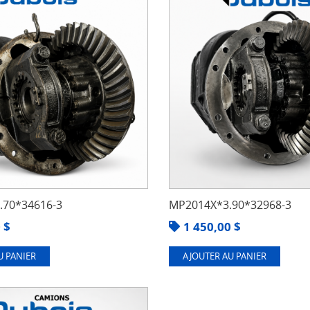
70*34616-3
MP2014X*3.90*32968-3
0
$
1 450,00
$
U PANIER
AJOUTER AU PANIER