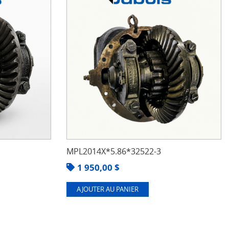
MPL2014X*5.86*32522-3
1 950,00
$
AJOUTER AU PANIER