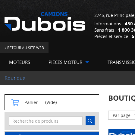
2745, rue Principale
Informations :
450 
Sans frais :
1 800 3
Pièces et service :
5
« RETOUR AU SITE WEB
MOTEURS
PIÈCES MOTEUR
TRANSMISSI
Boutique
BOUTI
Panier
(Vide)