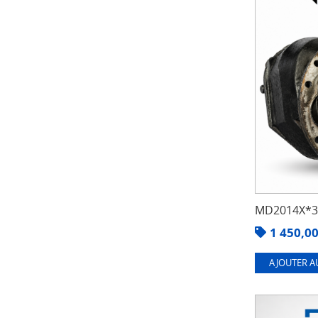
MD2014X*3.
1 450,0
AJOUTER A