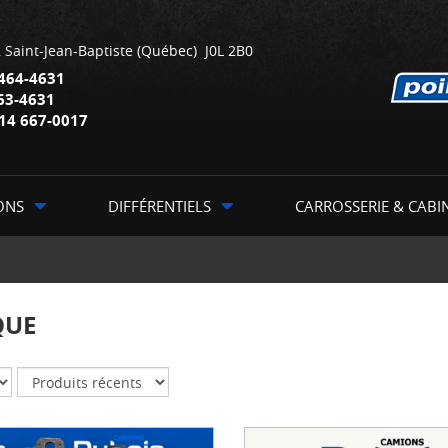
,
Saint-Jean-Baptiste
(Québec)
J0L 2B0
464-4631
63-4631
14 667-0017
ONS
DIFFÉRENTIELS
CARROSSERIE & CABI
QUE