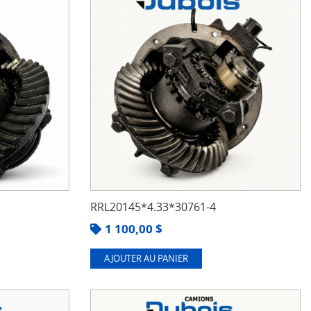
RRL20145*4.33*30761-4
1 100,00
$
AJOUTER AU PANIER