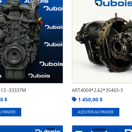
13 -33337M
ART4004*2.62*35465-3
00
$
1 450,00
$
U PANIER
AJOUTER AU PANIER