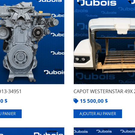
13-34951
CAPOT WESTERNSTAR 49X 
00
$
15 500,00
$
U PANIER
AJOUTER AU PANIER