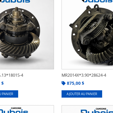
.13*18015-4
MR2014X*3.90*28624-4
0
$
875,00
$
U PANIER
AJOUTER AU PANIER