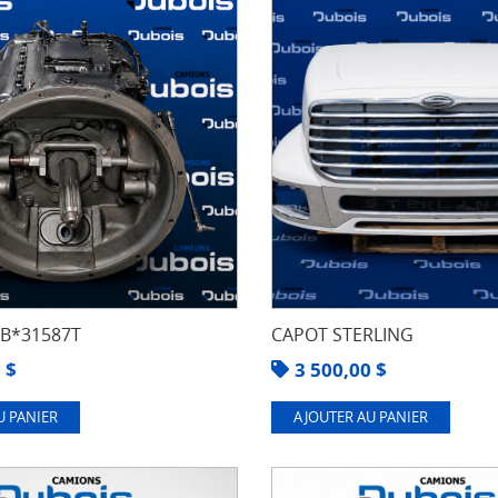
8B*31587T
CAPOT STERLING
0
$
3 500,00
$
U PANIER
AJOUTER AU PANIER