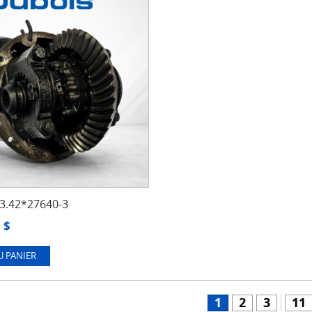
.42*27640-3
0
$
U PANIER
1
2
3
11