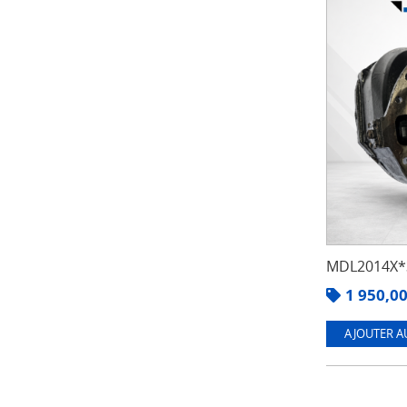
MDL2014X*3
1 950,0
AJOUTER A