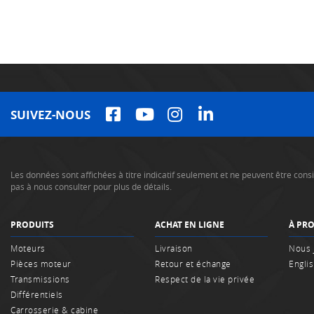
SUIVEZ-NOUS
Les données sont affichées à titre indicatif seulement et ne peuvent être co
pas à nous consulter pour plus de détails.
PRODUITS
ACHAT EN LIGNE
À PR
Moteurs
Livraison
Nous 
Pièces moteur
Retour et échange
Engli
Transmissions
Respect de la vie privée
Différentiels
Carrosserie & cabine