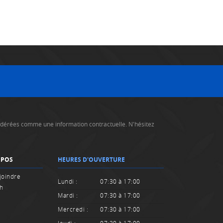
nsidérées comme une information contractuelle. N'hésitez
OPOS
HEURES D'OUVERTURE
joindre
Lundi :
07:30 à 17:00
sh
Mardi :
07:30 à 17:00
Mercredi :
07:30 à 17:00