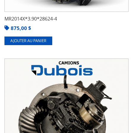
MR2014X*3.90*28624-4
875,00
$
AJOUTER AU PANIER