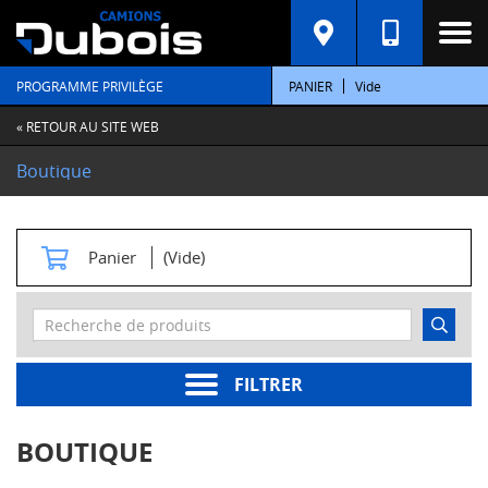
C
A
T
PROGRAMME PRIVILÈGE
PANIER
Vide
É
G
O
« RETOUR AU SITE WEB
R
I
Boutique
E
S
M
Panier
(Vide)
o
t
e
u
r
s
FILTRER
Pièces
moteur
BOUTIQUE