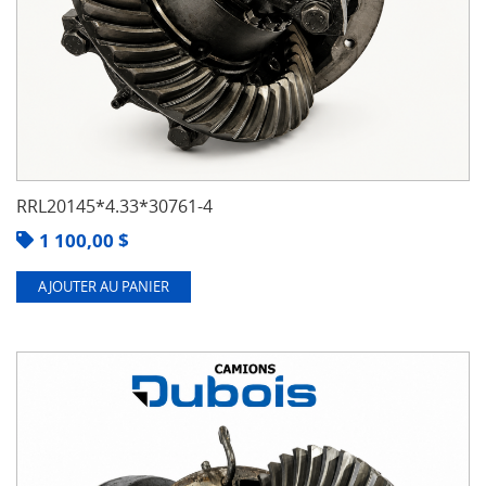
RRL20145*4.33*30761-4
1 100,00
$
AJOUTER AU PANIER