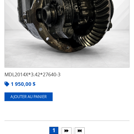
MDL2014X*3.42*27640-3
1 950,00
$
AJOUTER AU PANIER
1