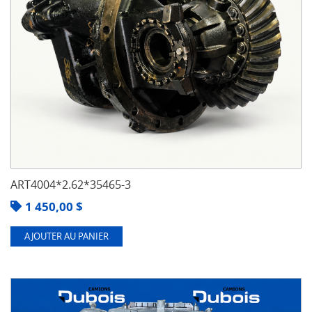
ART4004*2.62*35465-3
1 450,00
$
AJOUTER AU PANIER