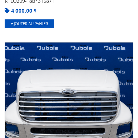
RTLO209-18B*31587T
4 000,00
$
AJOUTER AU PANIER