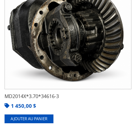
MD2014X*3.70*34616-3
1 450,00
$
AJOUTER AU PANIER