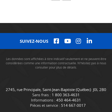
SUIVEZ-NOUS
Les données sont affichées à titre indicatif seulement et ne peuvent être
considérées comme une information contractuelle. N'hésitez pas à nous
consulter pour plus de détails.
C
C
2745, rue Principale
,
Saint-Jean-Baptiste
(Québec)
J0L 2B0
o
a
Sans frais :
1 800 363-4631
n
m
Informations :
450 464-4631
t
i
Pièces et service :
514 667-0017
a
o