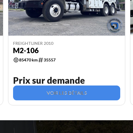
FREIGHTLINER 2010
M2-106
85470 km
35557
Prix sur demande
VOIR LES DÉTAILS