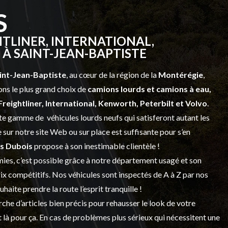
S
TLINER, INTERNATIONAL,
À SAINT-JEAN-BAPTISTE
int-Jean-Baptiste
, au cœur de la région de la
Montérégie
,
ns le plus grand choix de
camions lourds et
camions à eau,
Freightliner, International, Kenworth, Peterbilt et Volvo
.
vaste gamme de
véhicules lourds neufs
qui satisferont autant les
sur notre site Web ou sur place est suffisante pour s’en
s Dubois
propose à son inestimable clientèle !
ies, c’est possible grâce à notre
département usagé
et son
prix compétitifs. Nos véhicules sont inspectés de A à Z par nos
 souhaite prendre la route l’esprit tranquille !
che d’articles bien précis pour rehausser le look de votre
 là pour ça. En cas de problèmes plus sérieux qui nécessitent une