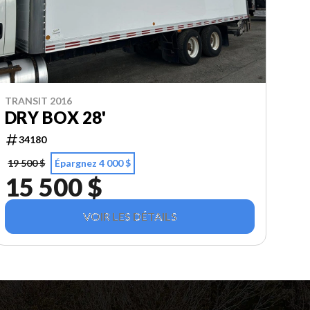
TRANSIT 2016
DRY BOX 28'
34180
19 500 $
Épargnez 4 000 $
15 500 $
VOIR LES DÉTAILS