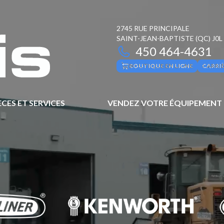
2745 RUE PRINCIPALE
SAINT-JEAN-BAPTISTE
(QC)
J0L
450 464-4631
BOUTIQUE EN LIGNE
CARRI
ÈCES ET SERVICES
VENDEZ VOTRE ÉQUIPEMENT