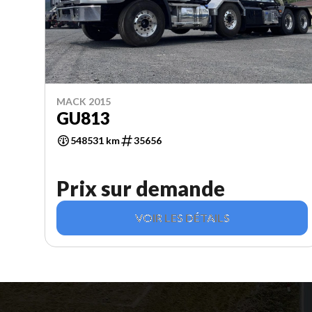
MACK 2015
GU813
548531 km
35656
Prix sur demande
VOIR LES DÉTAILS