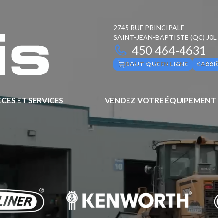
2745 RUE PRINCIPALE
SAINT-JEAN-BAPTISTE
(QC)
J0L
450 464-4631
BOUTIQUE EN LIGNE
CARRI
ÈCES ET SERVICES
VENDEZ VOTRE ÉQUIPEMENT