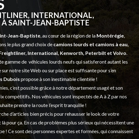
S
TLINER, INTERNATIONAL,
À SAINT-JEAN-BAPTISTE
int-Jean-Baptiste
, au cœur de la région de la
Montérégie
,
ns le plus grand choix de
camions lourds et
camions à eau,
Freightliner, International, Kenworth, Peterbilt et Volvo
.
vaste gamme de
véhicules lourds neufs
qui satisferont autant les
sur notre site Web ou sur place est suffisante pour s’en
s Dubois
propose à son inestimable clientèle !
ies, c’est possible grâce à notre
département usagé
et son
prix compétitifs. Nos véhicules sont inspectés de A à Z par nos
 souhaite prendre la route l’esprit tranquille !
che d’articles bien précis pour rehausser le look de votre
 là pour ça. En cas de problèmes plus sérieux qui nécessitent une
upe ! Ce sont des personnes expertes et formées, qui connaissent