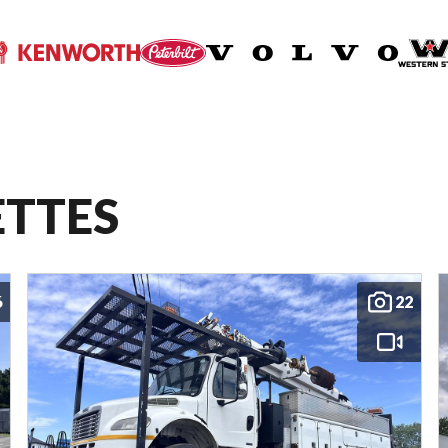
ETTES
6
22