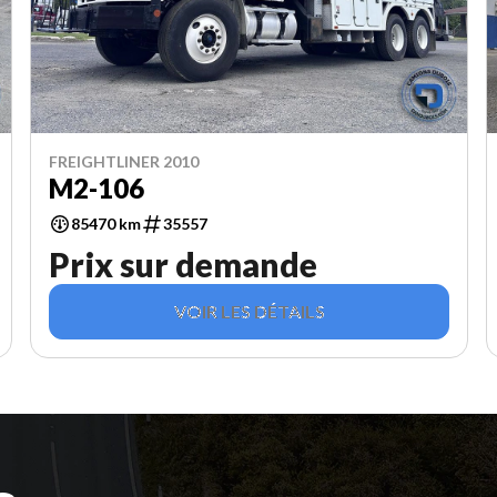
FREIGHTLINER 2010
M2-106
85470 km
35557
Prix sur demande
VOIR LES DÉTAILS