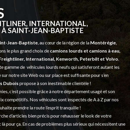
S
TLINER, INTERNATIONAL,
À SAINT-JEAN-BAPTISTE
int-Jean-Baptiste
, au cœur de la région de la
Montérégie
,
ns le plus grand choix de
camions lourds et
camions à eau,
Freightliner, International, Kenworth, Peterbilt et Volvo
.
vaste gamme de
véhicules lourds neufs
qui satisferont autant les
sur notre site Web ou sur place est suffisante pour s’en
s Dubois
propose à son inestimable clientèle !
ies, c’est possible grâce à notre
département usagé
et son
prix compétitifs. Nos véhicules sont inspectés de A à Z par nos
 souhaite prendre la route l’esprit tranquille !
che d’articles bien précis pour rehausser le look de votre
 là pour ça. En cas de problèmes plus sérieux qui nécessitent une