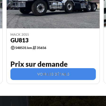
MACK 2015
GU813
548531 km
35656
Prix sur demande
VOIR LES DÉTAILS