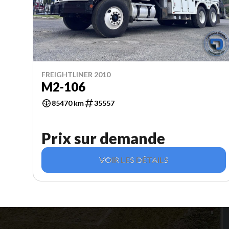
FREIGHTLINER 2010
M2-106
85470 km
35557
Prix sur demande
VOIR LES DÉTAILS