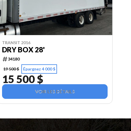
TRANSIT 2016
DRY BOX 28'
34180
19 500 $
Épargnez 4 000 $
15 500 $
VOIR LES DÉTAILS