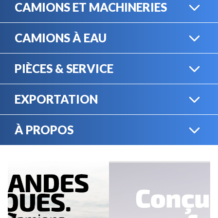
CAMIONS ET MACHINERIES
CAMIONS À EAU
CAMIONS LOURDS
PIÈCES & SERVICE
CAMIONS À EAU
EXPORTATION
BOUTIQUE EN LIGNE
MACHINERIE LOURDE
À PROPOS
EXPORTATION
LOCATION
CARRIÈRES
SERVICE MÉCANIQUE
VENDEZ VOTRE
ÉQUIPEMENT