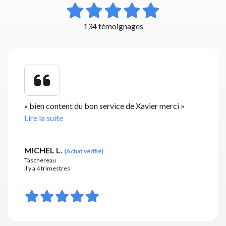
134 témoignages
«
bien content du bon service de Xavier merci
»
Lire la suite
MICHEL L.
(
Achat vérifié
)
Taschereau
il y a 4 trimestres