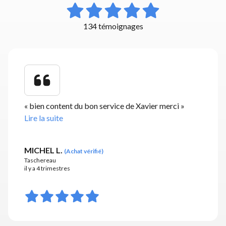
134 témoignages
«
bien content du bon service de Xavier merci
»
Lire la suite
MICHEL L.
(
Achat vérifié
)
Taschereau
il y a 4 trimestres