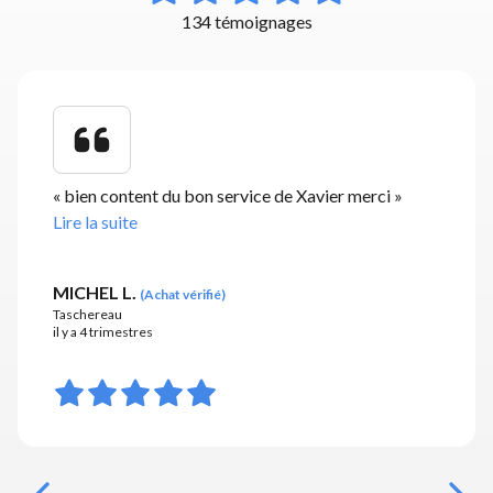
134 témoignages
«
bien content du bon service de Xavier merci
»
Lire la suite
MICHEL L.
(
Achat vérifié
)
Taschereau
il y a 4 trimestres