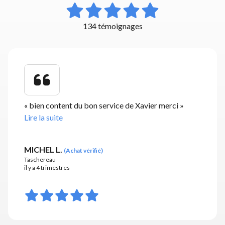
134 témoignages
«
bien content du bon service de Xavier merci
»
Lire la suite
MICHEL L.
(
Achat vérifié
)
Taschereau
il y a 4 trimestres