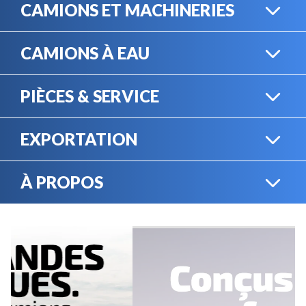
CAMIONS ET MACHINERIES
CAMIONS À EAU
CAMIONS LOURDS
PIÈCES & SERVICE
CAMIONS À EAU
EXPORTATION
BOUTIQUE EN LIGNE
MACHINERIE LOURDE
À PROPOS
EXPORTATION
LOCATION
CARRIÈRES
SERVICE MÉCANIQUE
VENDEZ VOTRE
ÉQUIPEMENT