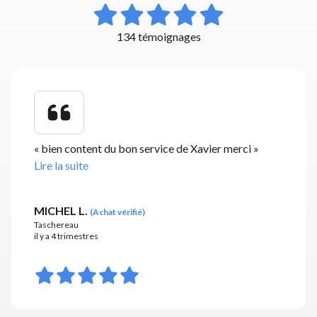
134 témoignages
«
bien content du bon service de Xavier merci
»
Lire la suite
MICHEL L.
(
Achat vérifié
)
Taschereau
il y a 4 trimestres