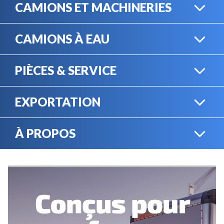
CAMIONS ET MACHINERIES
CAMIONS À EAU
CAMIONS LOURDS
PIÈCES & SERVICE
CAMIONS À EAU
EXPORTATION
BOUTIQUE EN LIGNE
MACHINERIE LOURDE
À PROPOS
EXPORTATION
LOCATION
CARRIÈRES
SERVICE MÉCANIQUE
VENDEZ VOTRE
ÉQUIPEMENT