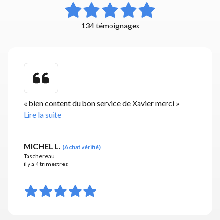
134 témoignages
«
bien content du bon service de Xavier merci
»
Lire la suite
MICHEL L.
(
Achat vérifié
)
Taschereau
il y a 4 trimestres