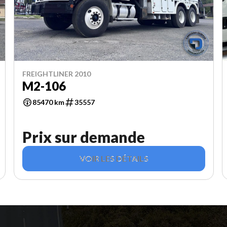
FREIGHTLINER 2010
M2-106
85470 km
35557
Prix sur demande
VOIR LES DÉTAILS