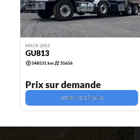
MACK 2015
GU813
548531 km
35656
Prix sur demande
VOIR LES DÉTAILS