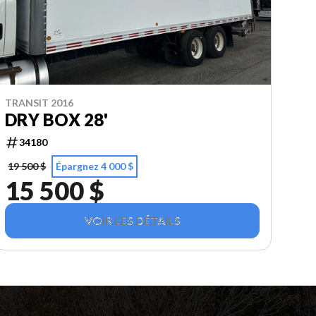
TRANSIT 2016
DRY BOX 28'
34180
19 500 $
Épargnez 4 000 $
15 500 $
VOIR LES DÉTAILS