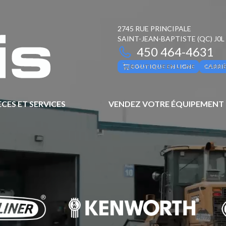
2745 RUE PRINCIPALE
SAINT-JEAN-BAPTISTE
(QC)
J0L
450 464-4631
BOUTIQUE EN LIGNE
CARRI
ÈCES ET SERVICES
VENDEZ VOTRE ÉQUIPEMENT