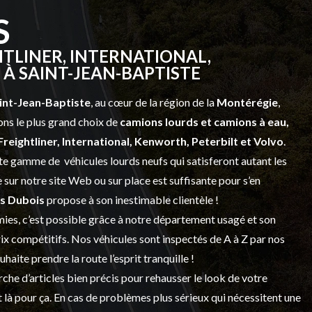
S
TLINER, INTERNATIONAL,
À SAINT-JEAN-BAPTISTE
int-Jean-Baptiste
, au cœur de la région de la
Montérégie
,
ns le plus grand choix de
camions lourds et
camions à eau,
Freightliner, International, Kenworth, Peterbilt et Volvo
.
vaste gamme de
véhicules lourds neufs
qui satisferont autant les
sur notre site Web ou sur place est suffisante pour s’en
s Dubois
propose à son inestimable clientèle !
ies, c’est possible grâce à notre
département usagé
et son
prix compétitifs. Nos véhicules sont inspectés de A à Z par nos
 souhaite prendre la route l’esprit tranquille !
che d’articles bien précis pour rehausser le look de votre
 là pour ça. En cas de problèmes plus sérieux qui nécessitent une