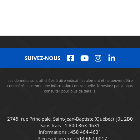
SUIVEZ-NOUS
Les données sont affichées à titre indicatif seulement et ne peuvent être
considérées comme une information contractuelle. N'hésitez pas à nous
consulter pour plus de détails.
C
C
2745, rue Principale
,
Saint-Jean-Baptiste
(Québec)
J0L 2B0
o
a
Sans frais :
1 800 363-4631
n
m
Informations :
450 464-4631
t
i
Pièces et service :
514 667-0017