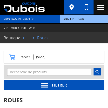
C
A
T
PROGRAMME PRIVILÈGE
PANIER
Vide
É
G
O
« RETOUR AU SITE WEB
R
I
Boutique
...
Roues
E
S
M
Panier
(Vide)
o
t
e
u
r
s
FILTRER
Pièces
moteur
ROUES