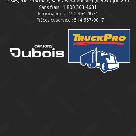
C
C
2745, rue Principale
,
Saint-Jean-Baptiste
(Québec)
J0L 2B0
o
a
Sans frais :
1 800 363-4631
n
m
Informations :
450 464-4631
t
i
Pièces et service :
514 667-0017
a
o
c
n
t
s
D
u
b
o
i
s