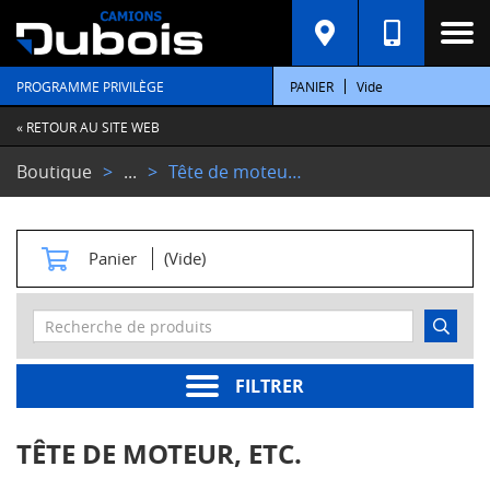
C
A
T
PROGRAMME PRIVILÈGE
PANIER
Vide
É
G
O
« RETOUR AU SITE WEB
R
I
Boutique
...
Tête de moteur, etc.
E
S
M
Panier
(Vide)
o
t
e
u
r
s
FILTRER
Pièces
moteur
TÊTE DE MOTEUR, ETC.