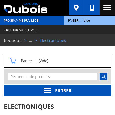
C
A
T
PROGRAMME PRIVILÈGE
PANIER
Vide
É
G
O
« RETOUR AU SITE WEB
R
I
Boutique
...
Electroniques
E
S
M
Panier
(Vide)
o
t
e
u
r
s
FILTRER
Pièces
moteur
ELECTRONIQUES