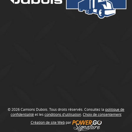
u
b
o
i
s
© 2026 Camions Dubois. Tous droits réservés. Consultez la
politique de
confidentialité
et les
conditions d'utilisation
.
Choix de consentement
Création de site Web
par