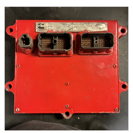
Roues
et
pneus
M
A
R
Q
U
E
S
Cummins
(4)
Kenworth
(1)
Paccar
(3)
Peterbilt
(1)