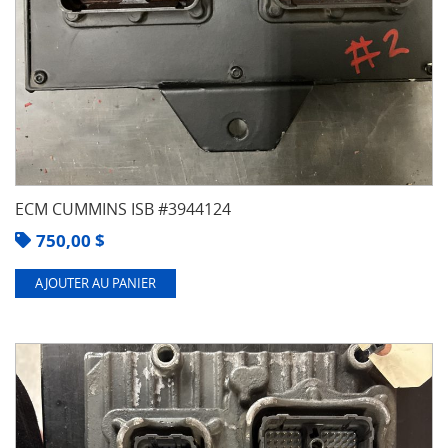
é
l
e
c
t
r
o
n
i
q
ECM CUMMINS ISB #3944124
u
e
750,00
$
(
E
AJOUTER AU PANIER
C
M
)
P
i
è
c