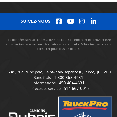
SUIVEZ-NOUS
Les données sont affichées à titre indicatif seulement et ne peuvent être
considérées comme une information contractuelle. N'hésitez pas à nous
consulter pour plus de détails.
C
C
2745, rue Principale
,
Saint-Jean-Baptiste
(Québec)
J0L 2B0
o
a
Sans frais :
1 800 363-4631
n
m
Informations :
450 464-4631
t
i
Pièces et service :
514 667-0017
a
o
c
n
t
s
D