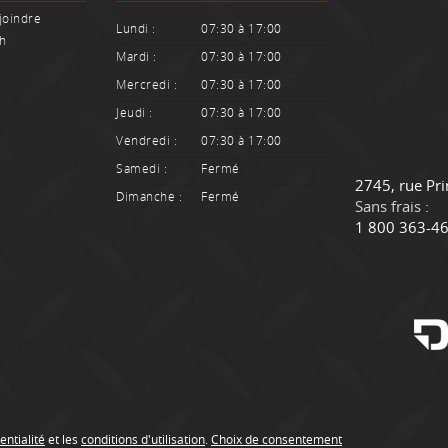
joindre
Lundi :
07:30 à 17:00
sh
Mardi :
07:30 à 17:00
Mercredi :
07:30 à 17:00
Jeudi :
07:30 à 17:00
Vendredi :
07:30 à 17:00
Samedi :
Fermé
C
C
2745, rue Pri
Dimanche :
Fermé
o
a
Sans frais :
n
m
1 800 363-4
t
i
a
o
c
n
t
s
D
u
b
o
i
entialité
et les
conditions d'utilisation
.
Choix de consentement