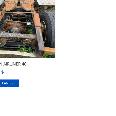
 AIRLINER 46
0
$
U PANIER