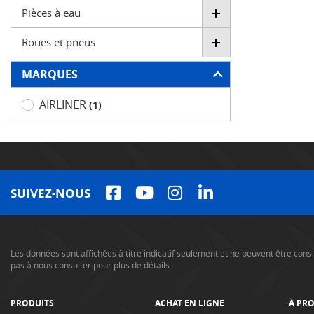
Pièces à eau
Roues et pneus
MARQUES
AIRLINER
(1)
SUIVEZ-NOUS
Les données sont affichées à titre indicatif seulement et ne peuvent être co
pas à nous consulter pour plus de détails.
PRODUITS
ACHAT EN LIGNE
À PR