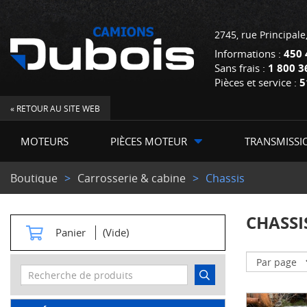
2745, rue Principale
Informations :
450 
Sans frais :
1 800 3
Pièces et service :
5
« RETOUR AU SITE WEB
MOTEURS
PIÈCES MOTEUR
TRANSMISSI
Boutique
Carrosserie & cabine
Chassis
CHASSI
Panier
(Vide)