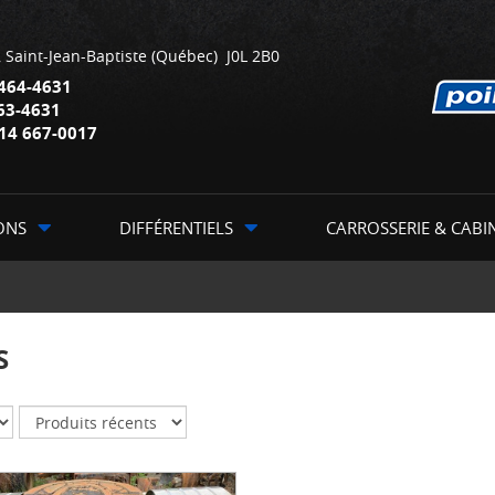
,
Saint-Jean-Baptiste
(Québec)
J0L 2B0
464-4631
63-4631
14 667-0017
ONS
DIFFÉRENTIELS
CARROSSERIE & CABI
S