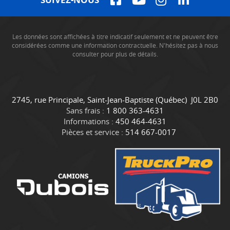
Les données sont affichées à titre indicatif seulement et ne peuvent être
considérées comme une information contractuelle. N'hésitez pas à nous
consulter pour plus de détails.
C
C
2745, rue Principale
,
Saint-Jean-Baptiste
(Québec)
J0L 2B0
o
a
Sans frais :
1 800 363-4631
n
m
Informations :
450 464-4631
t
i
Pièces et service :
514 667-0017
a
o
c
n
t
s
D
u
b
o
i