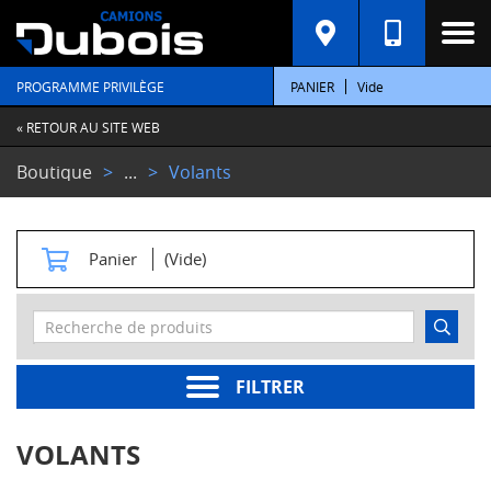
C
A
T
PROGRAMME PRIVILÈGE
PANIER
Vide
É
G
O
« RETOUR AU SITE WEB
R
I
Boutique
...
Volants
E
S
M
Panier
(Vide)
o
t
e
u
r
s
FILTRER
Pièces
moteur
VOLANTS