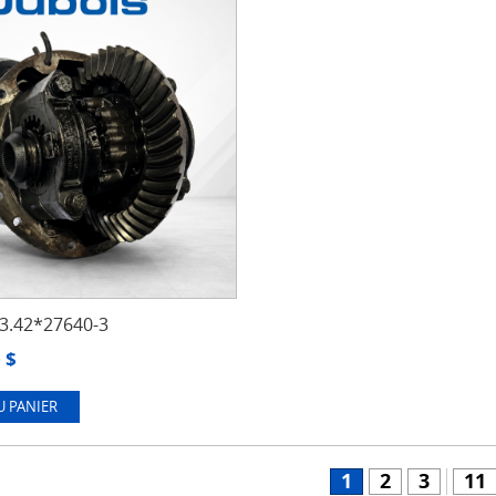
.42*27640-3
0
$
U PANIER
1
2
3
11