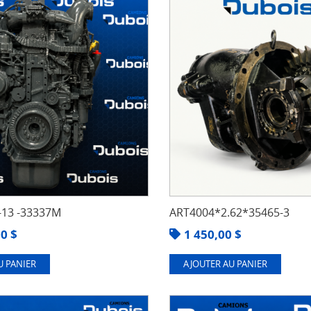
13 -33337M
ART4004*2.62*35465-3
00
$
1 450,00
$
U PANIER
AJOUTER AU PANIER