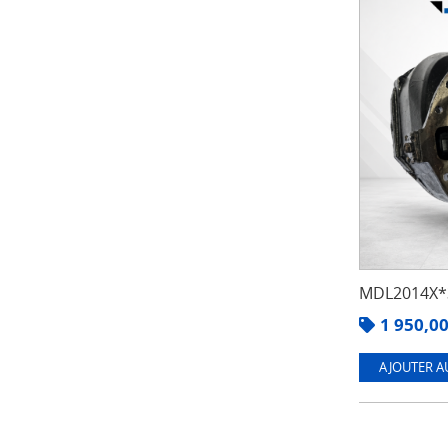
MDL2014X*3
1 950,0
AJOUTER A