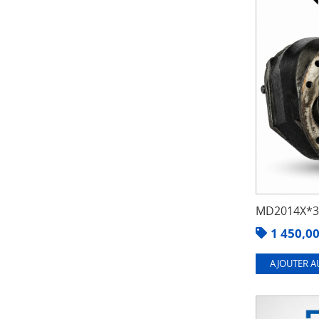
MD2014X*3.
1 450,0
AJOUTER A