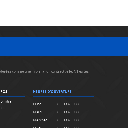
nsidérées comme une information contractuelle. N'hésitez
OPOS
HEURES D'OUVERTURE
joindre
Lundi :
07:30 à 17:00
sh
Mardi :
07:30 à 17:00
Mercredi :
07:30 à 17:00