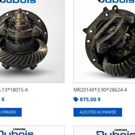
.13*18015-4
MR2014X*3.90*28624-4
0
$
875,00
$
U PANIER
AJOUTER AU PANIER