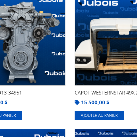
13-34951
CAPOT WESTERNSTAR 49X 
00
$
15 500,00
$
U PANIER
AJOUTER AU PANIER