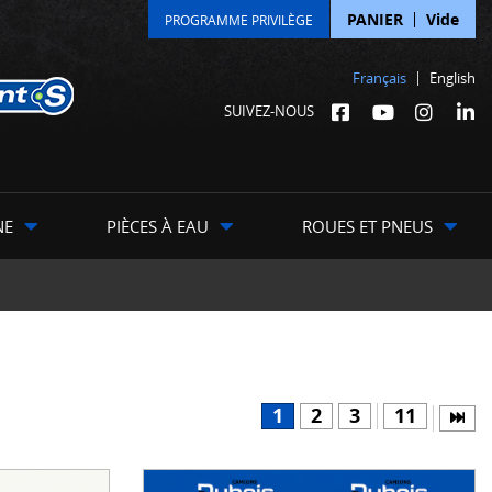
PANIER
Vide
PROGRAMME PRIVILÈGE
Français
English
SUIVEZ-NOUS
NE
PIÈCES À EAU
ROUES ET PNEUS
1
2
3
11