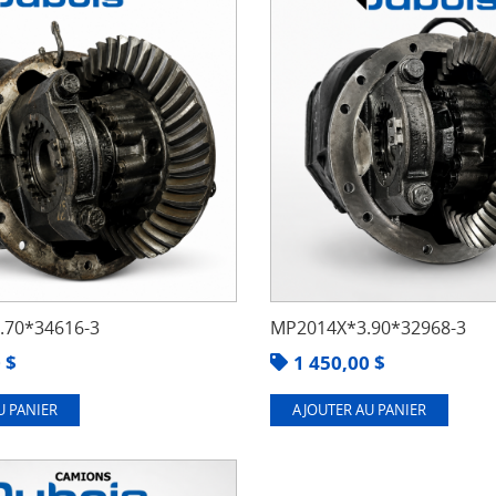
70*34616-3
MP2014X*3.90*32968-3
0
$
1 450,00
$
U PANIER
AJOUTER AU PANIER