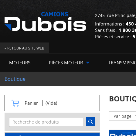
2745, rue Principale
Informations :
450 
Sans frais :
1 800 3
Pièces et service :
5
« RETOUR AU SITE WEB
MOTEURS
PIÈCES MOTEUR
TRANSMISSI
Boutique
BOUTI
Panier
(Vide)