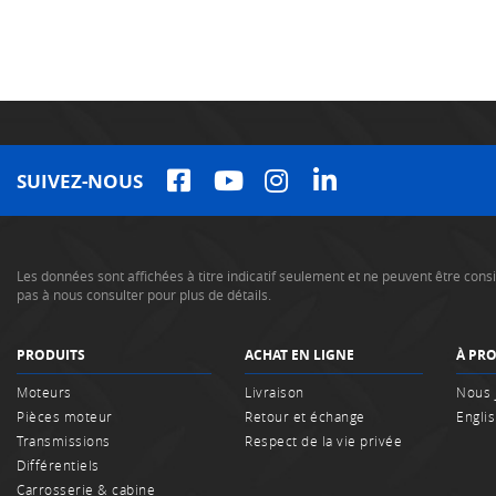
SUIVEZ-NOUS
Les données sont affichées à titre indicatif seulement et ne peuvent être co
pas à nous consulter pour plus de détails.
PRODUITS
ACHAT EN LIGNE
À PR
Moteurs
Livraison
Nous 
Pièces moteur
Retour et échange
Engli
Transmissions
Respect de la vie privée
Différentiels
Carrosserie & cabine