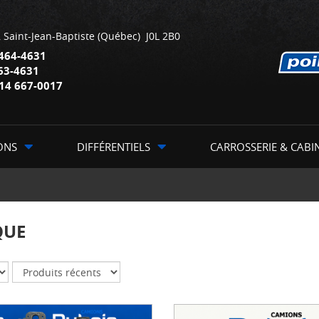
,
Saint-Jean-Baptiste
(Québec)
J0L 2B0
464-4631
63-4631
14 667-0017
ONS
DIFFÉRENTIELS
CARROSSERIE & CABI
QUE