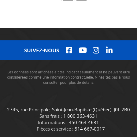
SUIVEZ-NOUS
Les données sont affichées à titre indicatif seulement et ne peuvent être
considérées comme une information contractuelle. N'hésitez pas à nous
consulter pour plus de détails.
C
C
2745, rue Principale
,
Saint-Jean-Baptiste
(Québec)
J0L 2B0
o
a
Sans frais :
1 800 363-4631
n
m
Informations :
450 464-4631
t
i
Pièces et service :
514 667-0017
a
o