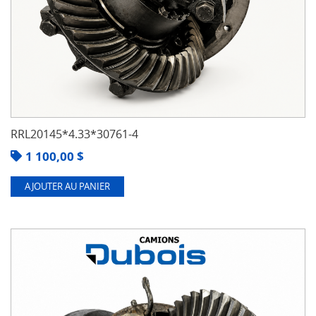
RRL20145*4.33*30761-4
1 100,00
$
AJOUTER AU PANIER