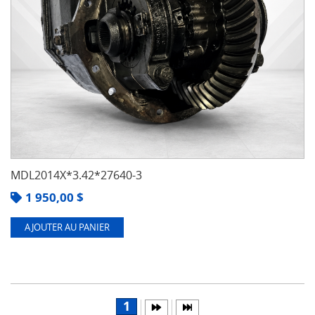
MDL2014X*3.42*27640-3
1 950,00
$
AJOUTER AU PANIER
1