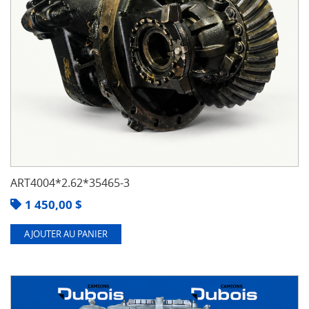
ART4004*2.62*35465-3
1 450,00
$
AJOUTER AU PANIER