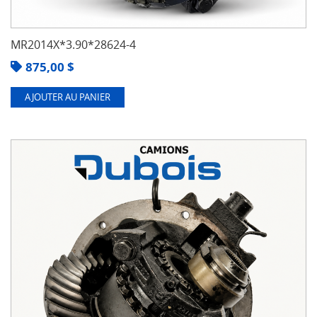
MR2014X*3.90*28624-4
875,00
$
AJOUTER AU PANIER