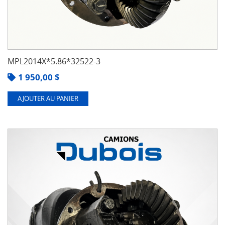
MPL2014X*5.86*32522-3
1 950,00
$
AJOUTER AU PANIER