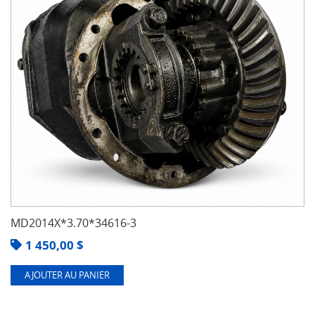
MD2014X*3.70*34616-3
1 450,00
$
AJOUTER AU PANIER