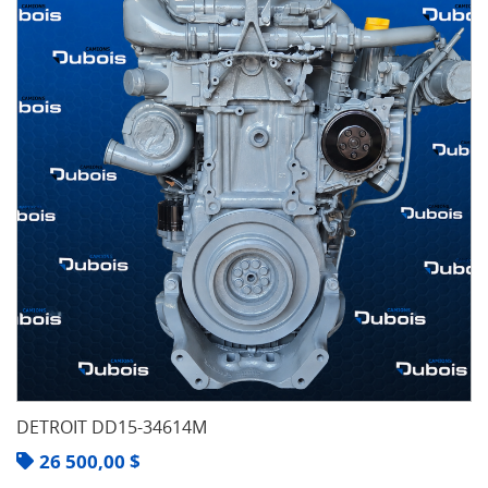
DETROIT DD15-34614M
26 500,00
$