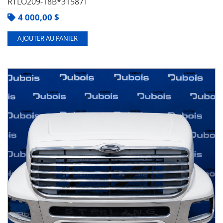
RTLO209-18B*31587T
4 000,00
$
AJOUTER AU PANIER