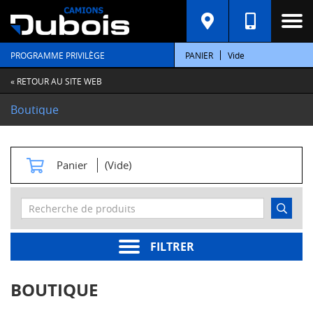
C
A
T
PROGRAMME PRIVILÈGE
PANIER
Vide
É
G
O
« RETOUR AU SITE WEB
R
I
Boutique
E
S
M
Panier
(Vide)
o
t
e
u
r
s
FILTRER
Pièces
moteur
BOUTIQUE