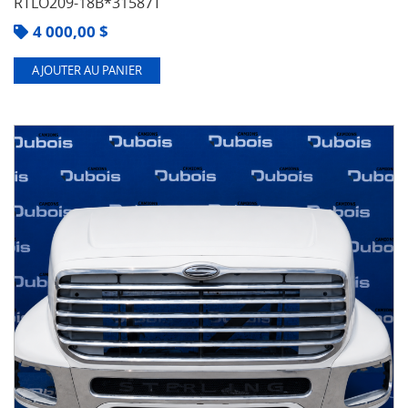
RTLO209-18B*31587T
4 000,00
$
AJOUTER AU PANIER