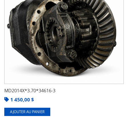
MD2014X*3.70*34616-3
1 450,00
$
AJOUTER AU PANIER