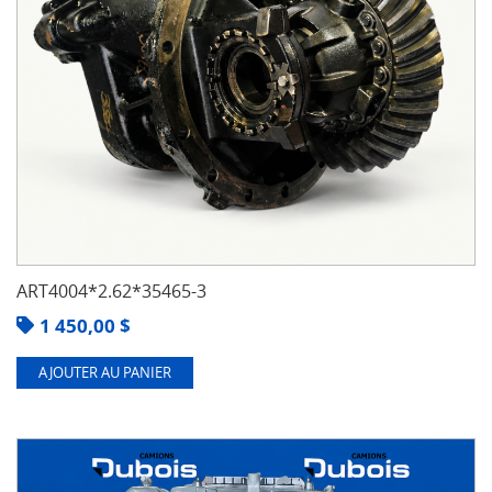
ART4004*2.62*35465-3
1 450,00
$
AJOUTER AU PANIER