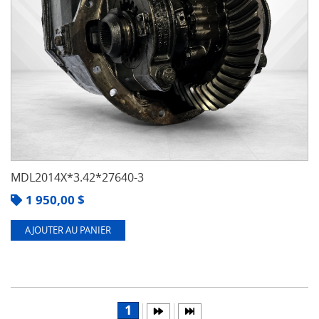
MDL2014X*3.42*27640-3
1 950,00
$
AJOUTER AU PANIER
1