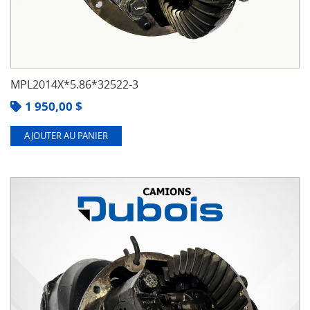
MPL2014X*5.86*32522-3
1 950,00
$
AJOUTER AU PANIER