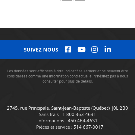
SUIVEZ-NOUS
Les données sont affichées à titre indicatif seulement et ne peuvent être
considérées comme une information contractuelle. N'hésitez pas à nous
consulter pour plus de détails.
C
C
2745, rue Principale
,
Saint-Jean-Baptiste
(Québec)
J0L 2B0
o
a
Sans frais :
1 800 363-4631
n
m
Informations :
450 464-4631
t
i
Pièces et service :
514 667-0017
a
o