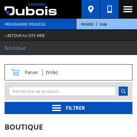
C
A
T
PROGRAMME PRIVILÈGE
PANIER
Vide
É
G
O
« RETOUR AU SITE WEB
R
I
Boutique
E
S
M
Panier
(Vide)
o
t
e
u
r
s
FILTRER
Pièces
moteur
BOUTIQUE