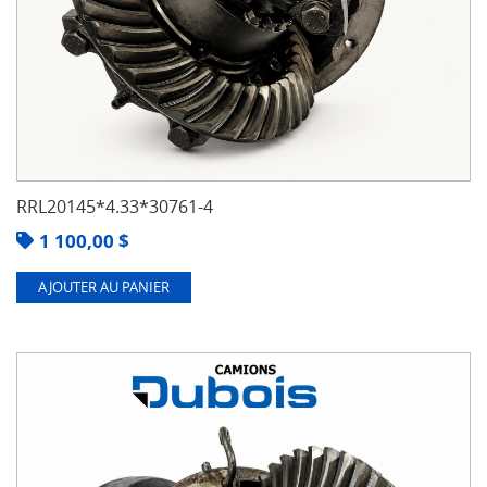
RRL20145*4.33*30761-4
1 100,00
$
AJOUTER AU PANIER