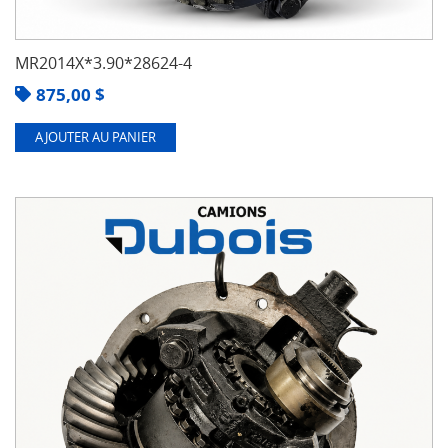
MR2014X*3.90*28624-4
875,00
$
AJOUTER AU PANIER