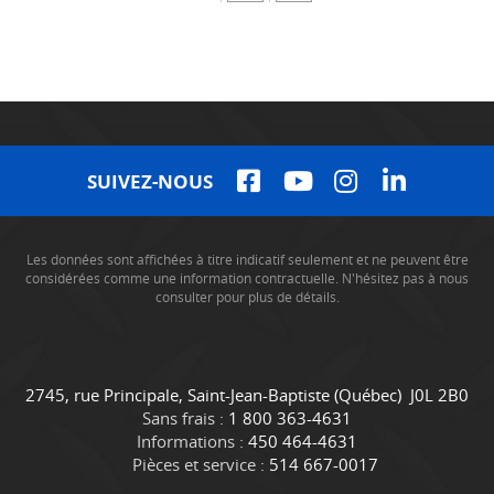
SUIVEZ-NOUS
Les données sont affichées à titre indicatif seulement et ne peuvent être
considérées comme une information contractuelle. N'hésitez pas à nous
consulter pour plus de détails.
C
C
2745, rue Principale
,
Saint-Jean-Baptiste
(Québec)
J0L 2B0
o
a
Sans frais :
1 800 363-4631
n
m
Informations :
450 464-4631
t
i
Pièces et service :
514 667-0017
a
o