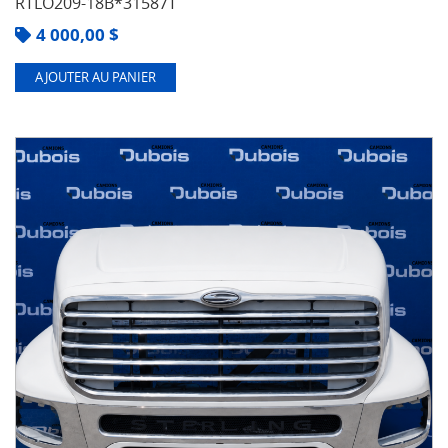
RTLO209-18B*31587T
4 000,00
$
AJOUTER AU PANIER