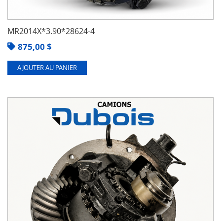
MR2014X*3.90*28624-4
875,00
$
AJOUTER AU PANIER