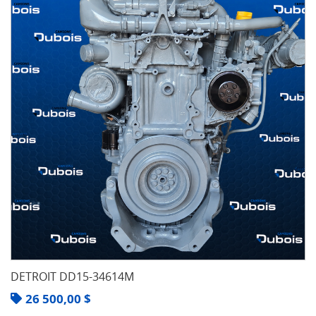
DETROIT DD15-34614M
26 500,00
$