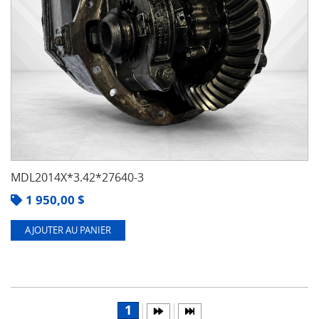
MDL2014X*3.42*27640-3
1 950,00
$
AJOUTER AU PANIER
1