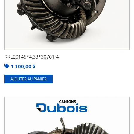
RRL20145*4.33*30761-4
1 100,00
$
AJOUTER AU PANIER