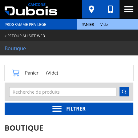
C
A
T
PROGRAMME PRIVILÈGE
PANIER
Vide
É
G
O
« RETOUR AU SITE WEB
R
I
Boutique
E
S
M
Panier
(Vide)
o
t
e
u
r
s
FILTRER
Pièces
moteur
BOUTIQUE