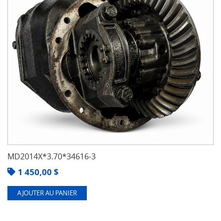
MD2014X*3.70*34616-3
1 450,00
$
AJOUTER AU PANIER