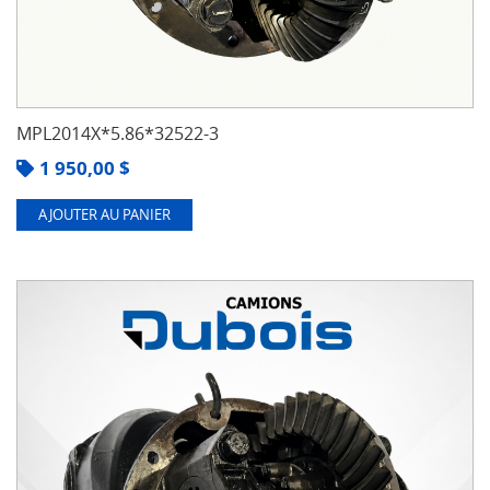
MPL2014X*5.86*32522-3
1 950,00
$
AJOUTER AU PANIER