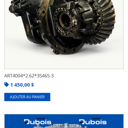
ART4004*2.62*35465-3
1 450,00
$
AJOUTER AU PANIER