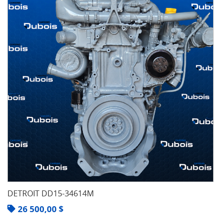
DETROIT DD15-34614M
26 500,00
$