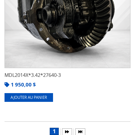
MDL2014X*3.42*27640-3
1 950,00
$
AJOUTER AU PANIER
1