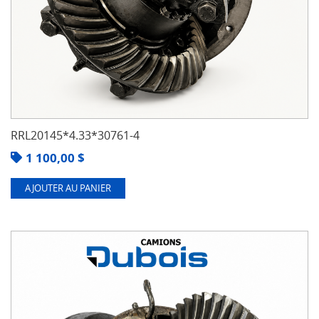
RRL20145*4.33*30761-4
1 100,00
$
AJOUTER AU PANIER