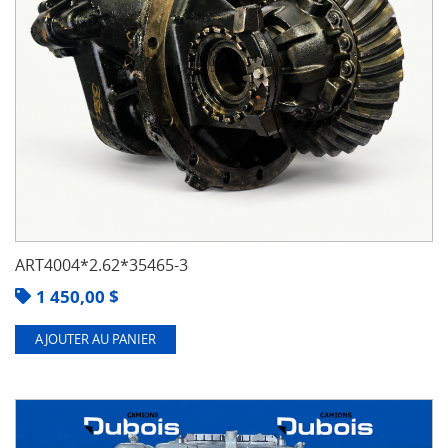
ART4004*2.62*35465-3
1 450,00
$
AJOUTER AU PANIER