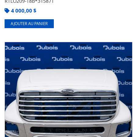
RTLO209-18B*31587T
4 000,00
$
AJOUTER AU PANIER