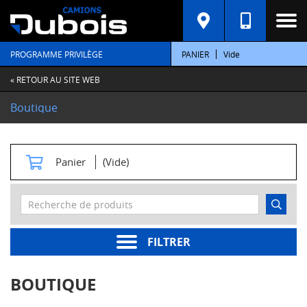
C
A
T
PROGRAMME PRIVILÈGE
PANIER
Vide
É
G
O
« RETOUR AU SITE WEB
R
I
Boutique
E
S
M
Panier
(Vide)
o
t
e
u
r
s
FILTRER
Pièces
moteur
BOUTIQUE