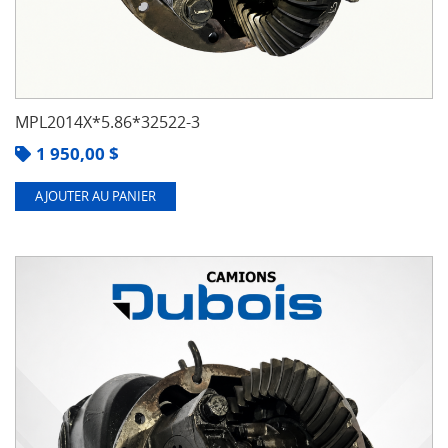
MPL2014X*5.86*32522-3
1 950,00
$
AJOUTER AU PANIER