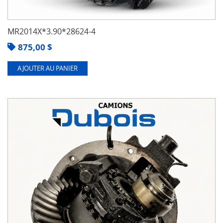
MR2014X*3.90*28624-4
875,00
$
AJOUTER AU PANIER