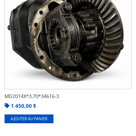
MD2014X*3.70*34616-3
1 450,00
$
AJOUTER AU PANIER