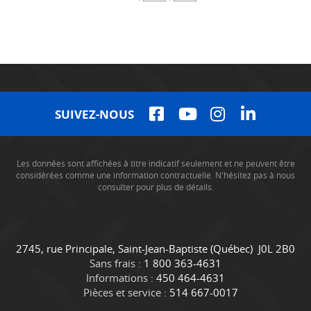
SUIVEZ-NOUS
Les données sont affichées à titre indicatif seulement et ne peuvent être
considérées comme une information contractuelle. N'hésitez pas à nous
consulter pour plus de détails.
C
C
2745, rue Principale
,
Saint-Jean-Baptiste
(Québec)
J0L 2B0
o
a
Sans frais :
1 800 363-4631
n
m
Informations :
450 464-4631
t
i
Pièces et service :
514 667-0017
a
o