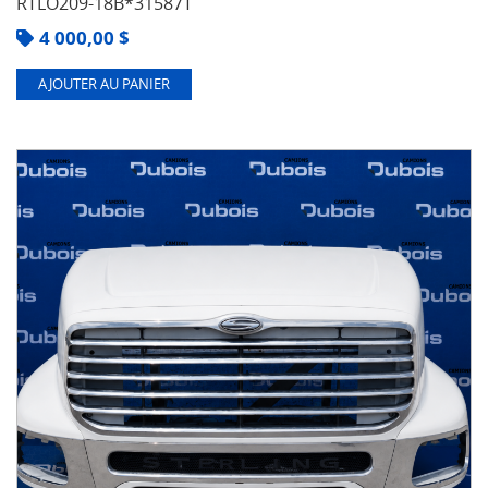
RTLO209-18B*31587T
4 000,00
$
AJOUTER AU PANIER