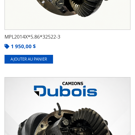
MPL2014X*5.86*32522-3
1 950,00
$
AJOUTER AU PANIER