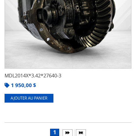
MDL2014X*3.42*27640-3
1 950,00
$
AJOUTER AU PANIER
1