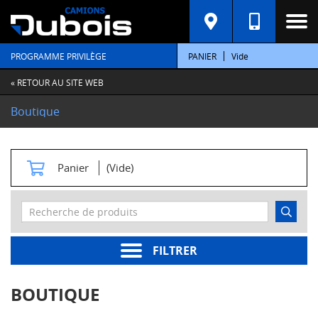
C
A
T
PROGRAMME PRIVILÈGE
PANIER
Vide
É
G
O
« RETOUR AU SITE WEB
R
I
Boutique
E
S
M
Panier
(Vide)
o
t
e
u
r
s
FILTRER
Pièces
moteur
BOUTIQUE