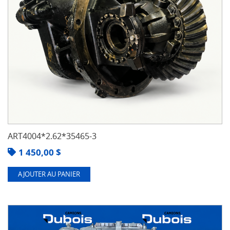
ART4004*2.62*35465-3
1 450,00
$
AJOUTER AU PANIER