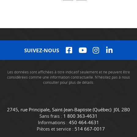
SUIVEZ-NOUS
Les données sont affichées à titre indicatif seulement et ne peuvent être
considérées comme une information contractuelle. N'hésitez pas à nous
consulter pour plus de détails.
C
C
2745, rue Principale
,
Saint-Jean-Baptiste
(Québec)
J0L 2B0
o
a
Sans frais :
1 800 363-4631
n
m
Informations :
450 464-4631
t
i
Pièces et service :
514 667-0017
a
o