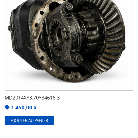
MD2014X*3.70*34616-3
1 450,00
$
AJOUTER AU PANIER