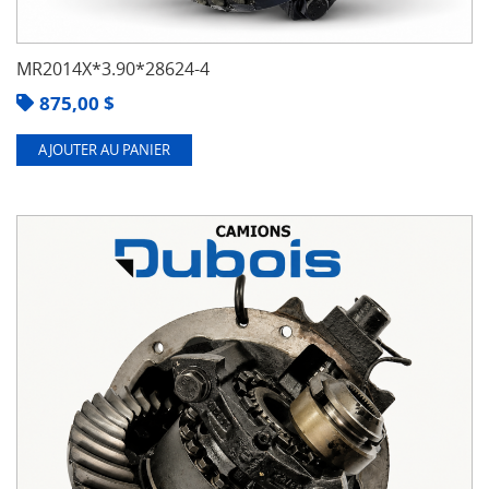
MR2014X*3.90*28624-4
875,00
$
AJOUTER AU PANIER