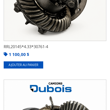
RRL20145*4.33*30761-4
1 100,00
$
AJOUTER AU PANIER