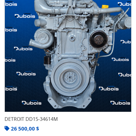
DETROIT DD15-34614M
26 500,00
$