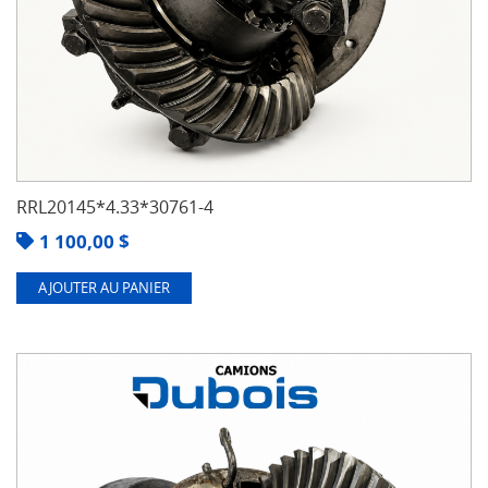
RRL20145*4.33*30761-4
1 100,00
$
AJOUTER AU PANIER