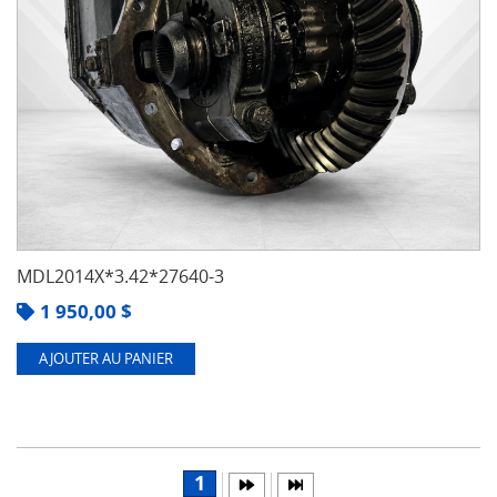
MDL2014X*3.42*27640-3
1 950,00
$
AJOUTER AU PANIER
1