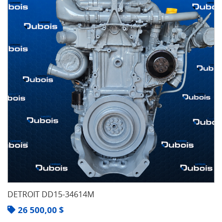
DETROIT DD15-34614M
26 500,00
$