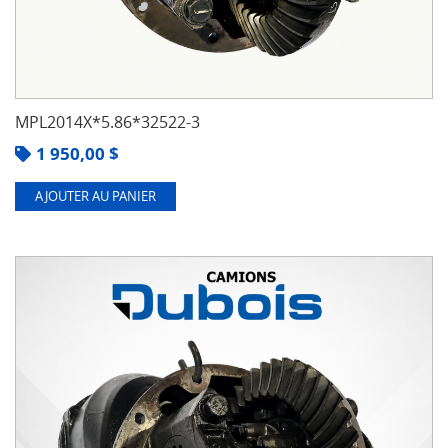
MPL2014X*5.86*32522-3
1 950,00
$
AJOUTER AU PANIER