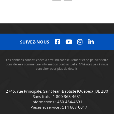
SUIVEZ-NOUS
Les données sont affichées à titre indicatif seulement et ne peuvent être
considérées comme une information contractuelle. N'hésitez pas à nous
consulter pour plus de détails.
C
C
2745, rue Principale
,
Saint-Jean-Baptiste
(Québec)
J0L 2B0
o
a
Sans frais :
1 800 363-4631
n
m
Informations :
450 464-4631
t
i
Pièces et service :
514 667-0017
a
o