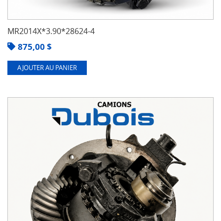
MR2014X*3.90*28624-4
875,00
$
AJOUTER AU PANIER