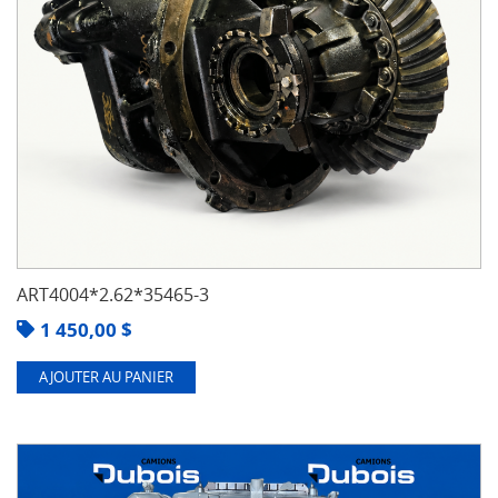
ART4004*2.62*35465-3
1 450,00
$
AJOUTER AU PANIER