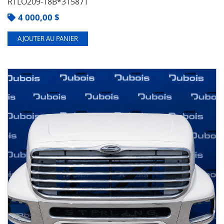
RTLO209-18B*31587T
4 000,00
$
AJOUTER AU PANIER