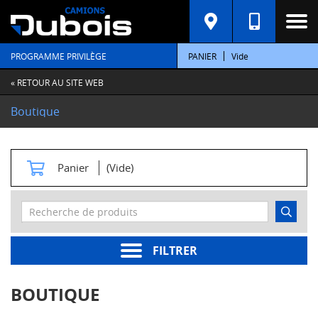
C
A
T
PROGRAMME PRIVILÈGE
PANIER
Vide
É
G
O
« RETOUR AU SITE WEB
R
I
Boutique
E
S
M
Panier
(Vide)
o
t
e
u
r
s
FILTRER
Pièces
moteur
BOUTIQUE