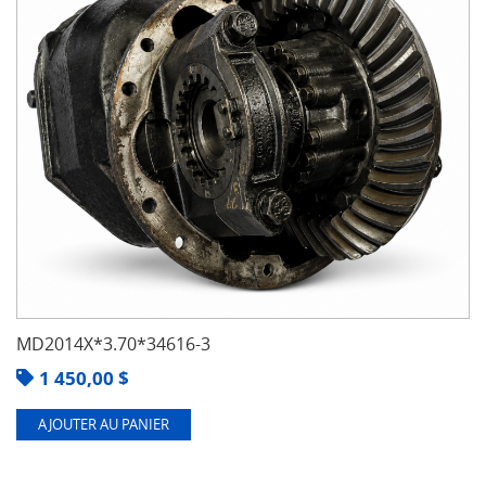
MD2014X*3.70*34616-3
1 450,00
$
AJOUTER AU PANIER